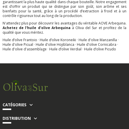
garantissant la plus haute qualité dans chaque bouteille. Notre engagement
est d’offrir un produit qui se distingue par son goût, son arôme et ses
bienfaits pour la santé, grâce à un procédé d’extraction à froid et à un
contrôle rigoureux tout au long de la production.
N'attendez plus pour découvrir les avantages du véritable AOVE Arbequina.
Achetez de l'huile d'olive Arbequina
à Oliva del Sur et profitez de la
qualité que vous méritez.
Huile d’olive Frantoio
·
Huile d’olive Koroneiki
·
Huile d'olive Manzanilla
·
Huile d'olive Picual
·
Huile d'olive Hojiblanca
·
Huile d'olive Cornicabra
·
Huile d'olive d'assemblage
·
Huile d’olive Verdial
·
Huile d’olive Picudo
CATÉGORIES
DISTRIBUTION