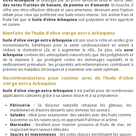
HOVE Arbequina
se distingue par un profil sensoriel doux et sucré, avec
des notes fruitées de banane, de pomme et d’amande
. En bouche, il
offre une rétro-olfaction délicate et sans amertume, devenant ainsi l’option
idéale pour ceux qui préfèrent une huile moins intense. Son arôme frais et
fruité fait que le
huile d’olive Arbequina
soit polyvalent et très apprécié
en cuisine.
Bienfaits de l’huile d’olive vierge extra Arbequina
huile d’olive vierge extra Arbequina
est une source riche en acides gras
monoinsaturés, bénéfiques pour la santé cardiovasculaire en aidant à
réduire le cholestérol LDL et à augmenter le HDL. De plus, cela
aove
Arbequina
contient des antioxydants naturels tels que des polyphénols et
de la vitamine E, qui protègent contre les dommages oxydatifs et le
vieillissement prématuré. Ses propriétés anti-inflammatoires contribuent à
prévenir les maladies chroniques et à maintenir une santé optimale.
Recommandations pour cuisiner avec de l’huile d’olive
vierge extra Arbequina
huile d'olive vierge extra Arbequina
il est parfait pour de nombreuses
applications culinaires grâce à sa saveur douce et à sa polyvalence :
Pâtisserie :
Sa douceur naturelle rehausse les gâteaux, les
madeleines et d’autres desserts sans dominer les saveurs.
Salades :
Idéal pour assaisonner des salades avec des fruits comme
la pomme ou les raisins secs, en apportant fraîcheur et arôme.
Marinades :
Excellent pour mariner poissons et fruits de mer, en
respectant leurs saveurs délicates.
Sauces et mayonnaises :
Ses notes douces enrichissent les sauces