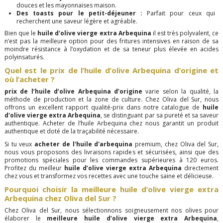
douces et les mayonnaises maison.
Des toasts pour le petit-déjeuner :
Parfait pour ceux qui
recherchent une saveur légère et agréable.
Bien que le
huile d'olive vierge extra Arbequina
il est très polyvalent, ce
n’est pas la meilleure option pour des fritures intensives en raison de sa
moindre résistance à l’oxydation et de sa teneur plus élevée en acides
polyinsaturés.
Quel est le prix de l’huile d’olive Arbequina d’origine et
où l’acheter ?
prix de l’huile d’olive Arbequina d’origine
varie selon la qualité, la
méthode de production et la zone de culture. Chez Oliva del Sur, nous
offrons un excellent rapport qualité-prix dans notre catalogue de
huile
d'olive vierge extra Arbequina
, se distinguant par sa pureté et sa saveur
authentique. Acheter de l’huile Arbequina chez nous garantit un produit
authentique et doté de la traçabilité nécessaire.
Si tu veux
acheter de l'huile d'arbequina
premium, chez Oliva del Sur,
nous vous proposons des livraisons rapides et sécurisées, ainsi que des
promotions spéciales pour les commandes supérieures à 120 euros.
Profitez du meilleur
huile d’olive vierge extra Arbequina
directement
chez vous et transformez vos recettes avec une touche saine et délicieuse.
Pourquoi choisir la meilleure huile d’olive vierge extra
Arbequina chez Oliva del Sur ?
Chez Oliva del Sur, nous sélectionnons soigneusement nos olives pour
élaborer le
meilleure huile d’olive vierge extra Arbequina
,