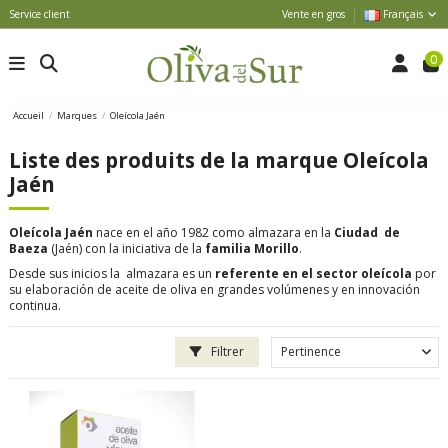
Service client
Vente en gros
Français
0
Accueil
Marques
Oleícola Jaén
Liste des produits de la marque Oleícola
Jaén
Oleícola Jaén
nace en el año 1982 como almazara en la
Ciudad de
Baeza
(Jaén) con la iniciativa de la
familia Morillo
.
Desde sus inicios la almazara es un
referente en el sector oleícola
por
su elaboración de aceite de oliva en grandes volúmenes y en innovación
continua.
Filtrer