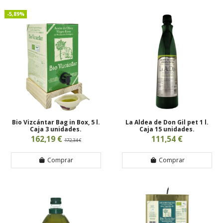
-5,89%
Bio Vizcántar Bag in Box, 5 l.
La Aldea de Don Gil pet 1 l.
Caja 3 unidades.
Caja 15 unidades.
162,19 €
111,54 €
172,34 €
Comprar
Comprar