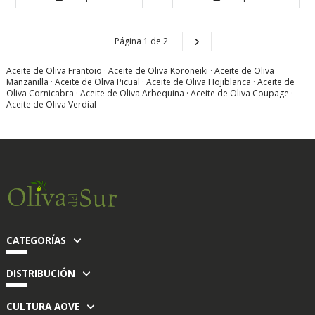
Página 1 de 2
Aceite de Oliva Frantoio
·
Aceite de Oliva Koroneiki
·
Aceite de Oliva
Manzanilla
·
Aceite de Oliva Picual
·
Aceite de Oliva Hojiblanca
·
Aceite de
Oliva Cornicabra
·
Aceite de Oliva Arbequina
·
Aceite de Oliva Coupage
·
Aceite de Oliva Verdial
CATEGORÍAS
DISTRIBUCIÓN
CULTURA AOVE