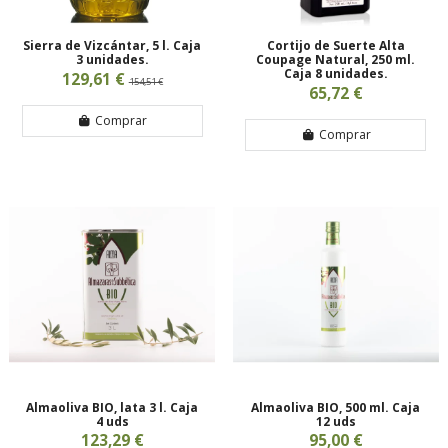
Sierra de Vizcántar, 5 l. Caja
Cortijo de Suerte Alta
3 unidades.
Coupage Natural, 250 ml.
Caja 8 unidades.
129,61 €
154,51 €
65,72 €
Comprar
Comprar
Almaoliva BIO, lata 3 l. Caja
Almaoliva BIO, 500 ml. Caja
4 uds
12 uds
123,29 €
95,00 €