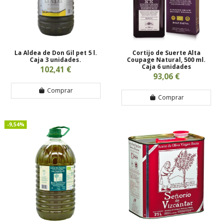
La Aldea de Don Gil pet 5 l.
Cortijo de Suerte Alta
Caja 3 unidades.
Coupage Natural, 500 ml.
Caja 6 unidades
102,41 €
93,06 €
Comprar
Comprar
-9,54%