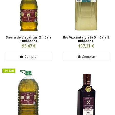
Sierra de Vizcántar, 2 l. Caja
Bio Vizcántar, lata 5 l. Caja 3
6 unidades.
unidades.
93,47 €
137,31 €
Comprar
Comprar
-16,12%