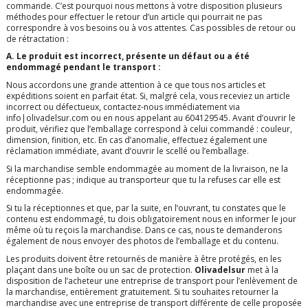
commande. C’est pourquoi nous mettons à votre disposition plusieurs
méthodes pour effectuer le retour d’un article qui pourrait ne pas
correspondre à vos besoins ou à vos attentes. Cas possibles de retour ou
de rétractation :
A. Le produit est incorrect, présente un défaut ou a été
endommagé pendant le transport :
Nous accordons une grande attention à ce que tous nos articles et
expéditions soient en parfait état. Si, malgré cela, vous receviez un article
incorrect ou défectueux, contactez-nous immédiatement via
info|olivadelsur.com
ou en nous appelant au 604129545. Avant d’ouvrir le
produit, vérifiez que l’emballage correspond à celui commandé : couleur,
dimension, finition, etc. En cas d’anomalie, effectuez également une
réclamation immédiate, avant d’ouvrir le scellé ou l’emballage.
Si la marchandise semble endommagée au moment de la livraison, ne la
réceptionne pas ; indique au transporteur que tu la refuses car elle est
endommagée.
Si tu la réceptionnes et que, par la suite, en l’ouvrant, tu constates que le
contenu est endommagé, tu dois obligatoirement nous en informer le jour
même où tu reçois la marchandise. Dans ce cas, nous te demanderons
également de nous envoyer des photos de l’emballage et du contenu.
Les produits doivent être retournés de manière à être protégés, en les
plaçant dans une boîte ou un sac de protection.
Olivadelsur
met à la
disposition de l’acheteur une entreprise de transport pour l’enlèvement de
la marchandise, entièrement gratuitement. Si tu souhaites retourner la
marchandise avec une entreprise de transport différente de celle proposée