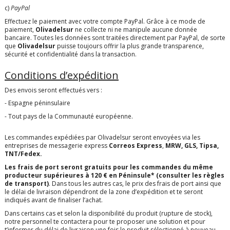
c)
PayPal
Effectuez le paiement avec votre compte PayPal. Grâce à ce mode de
paiement,
Olivadelsur
ne collecte ni ne manipule aucune donnée
bancaire. Toutes les données sont traitées directement par PayPal, de sorte
que
Olivadelsur
puisse toujours offrir la plus grande transparence,
sécurité et confidentialité dans la transaction.
Conditions d’expédition
Des envois seront effectués vers :
- Espagne péninsulaire
- Tout pays de la Communauté européenne.
Les commandes expédiées par Olivadelsur seront envoyées via les
entreprises de messagerie express
Correos Express
,
MRW, GLS, Tipsa,
TNT/Fedex.
Les frais de port seront gratuits pour les commandes du même
producteur supérieures à 120 € en Péninsule* (consulter les règles
de
transport
)
. Dans tous les autres cas, le prix des frais de port ainsi que
le délai de livraison dépendront de la zone d’expédition et te seront
indiqués avant de finaliser l’achat.
Dans certains cas et selon la disponibilité du produit (rupture de stock),
notre personnel te contactera pour te proposer une solution et pour
t’informer du délai de livraison une fois le produit sélectionné à nouveau