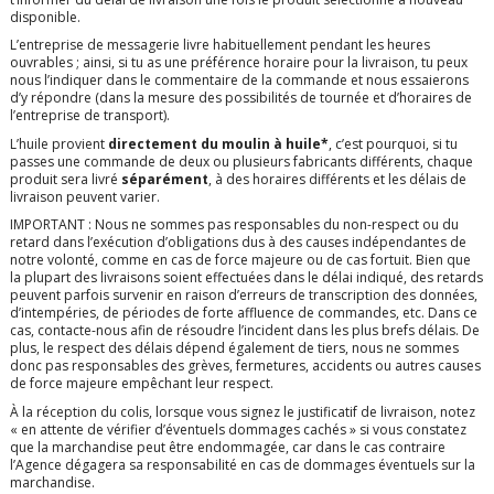
disponible.
L’entreprise de messagerie livre habituellement pendant les heures
ouvrables ; ainsi, si tu as une préférence horaire pour la livraison, tu peux
nous l’indiquer dans le commentaire de la commande et nous essaierons
d’y répondre (dans la mesure des possibilités de tournée et d’horaires de
l’entreprise de transport).
L’huile provient
directement du moulin à huile*
, c’est pourquoi, si tu
passes une commande de deux ou plusieurs fabricants différents, chaque
produit sera livré
séparément
, à des horaires différents et les délais de
livraison peuvent varier.
IMPORTANT : Nous ne sommes pas responsables du non-respect ou du
retard dans l’exécution d’obligations dus à des causes indépendantes de
notre volonté, comme en cas de force majeure ou de cas fortuit. Bien que
la plupart des livraisons soient effectuées dans le délai indiqué, des retards
peuvent parfois survenir en raison d’erreurs de transcription des données,
d’intempéries, de périodes de forte affluence de commandes, etc. Dans ce
cas, contacte-nous afin de résoudre l’incident dans les plus brefs délais. De
plus, le respect des délais dépend également de tiers, nous ne sommes
donc pas responsables des grèves, fermetures, accidents ou autres causes
de force majeure empêchant leur respect.
À la réception du colis, lorsque vous signez le justificatif de livraison, notez
« en attente de vérifier d’éventuels dommages cachés » si vous constatez
que la marchandise peut être endommagée, car dans le cas contraire
l’Agence dégagera sa responsabilité en cas de dommages éventuels sur la
marchandise.