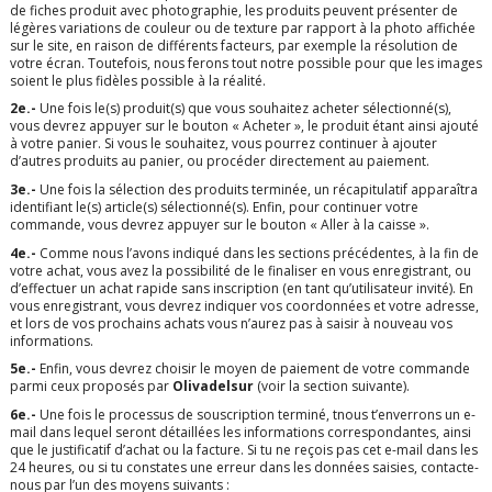
de fiches produit avec photographie, les produits peuvent présenter de
légères variations de couleur ou de texture par rapport à la photo affichée
sur le site, en raison de différents facteurs, par exemple la résolution de
votre écran. Toutefois, nous ferons tout notre possible pour que les images
soient le plus fidèles possible à la réalité.
2e.-
Une fois le(s) produit(s) que vous souhaitez acheter sélectionné(s),
vous devrez appuyer sur le bouton « Acheter », le produit étant ainsi ajouté
à votre panier. Si vous le souhaitez, vous pourrez continuer à ajouter
d’autres produits au panier, ou procéder directement au paiement.
3e.-
Une fois la sélection des produits terminée, un récapitulatif apparaîtra
identifiant le(s) article(s) sélectionné(s). Enfin, pour continuer votre
commande, vous devrez appuyer sur le bouton « Aller à la caisse ».
4e.-
Comme nous l’avons indiqué dans les sections précédentes, à la fin de
votre achat, vous avez la possibilité de le finaliser en vous enregistrant, ou
d’effectuer un achat rapide sans inscription (en tant qu’utilisateur invité). En
vous enregistrant, vous devrez indiquer vos coordonnées et votre adresse,
et lors de vos prochains achats vous n’aurez pas à saisir à nouveau vos
informations.
5e.-
Enfin, vous devrez choisir le moyen de paiement de votre commande
parmi ceux proposés par
Olivadelsur
(voir la section suivante).
6e.-
Une fois le processus de souscription terminé,
t
nous t’enverrons un e-
mail dans lequel seront détaillées les informations correspondantes, ainsi
que le justificatif d’achat ou la facture. Si tu ne reçois pas cet e-mail dans les
24 heures, ou si tu constates une erreur dans les données saisies, contacte-
nous par l’un des moyens suivants :