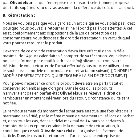
par
Olivadelsur
, et que l’entreprise de transport sélectionnée propose
des tarifs supérieurs, tu devras assumer la différence du coût de transport.
B. Rétractation :
Nous ne voulons pas que vous gardiez un article qui ne vous plaît pas ; c’est
pourquoi vous pouvez le retourner s’il ne répond pas à vos attentes. À cet
effet, conformément aux dispositions de la Loi de protection des
consommateurs, vous disposez du droit de rétractation, en vertu duquel
vous pourrez retourner le produit.
L’exercice de ce droit de rétractation devra être effectué dans un délai
maximal de 14 jours calendaires à compter de sa réception. Vous devrez
nous en informer par e-mail à l’adresse info@olivadelsur.com
, votre
décision de vous rétracter de l’achat effectué (vous pourrez utiliser, si vous
le souhaitez, le modèle de formulaire de rétractation suivant).
[JOINDRE LE
MODÈLE DE RÉTRACTATION QUI SE TROUVE À LA FIN DE CE DOCUMENT]
Pour pouvoir exercer ce droit, le produit devra être en parfait état et
conserver son emballage d’origine. Dans le cas où les produits
n’arriveraient pas en parfait état
Olivadelsur
se réserve le droit de
rembourser un montant inférieur lors du retour, circonstance qui te sera
notifiée.
Le remboursement du montant de l’achat sera effectué une fois l’état de la
marchandise vérifié, par le même moyen de paiement utilisé lors de l’achat
et, dans tous les cas, dans un délai maximal de 14 jours calendaires à
compter de la réception certaine de la demande de rétractation, à
condition que ce soit
Olivadelsur
celui qui organise l’enlèvement de
l’article. Dans le cas où tu retournerais l’article via une entreprise de