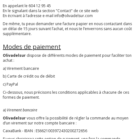
En appelant le 604 12 95 45
En le signalant dans la section "Contact" de ce site web
En écrivant à l’adresse e-mail i
nfo@olivadelsur.com
De même, tu peux demander une facture papier en nous contactant dans
un délai de 15 jours suivant l’achat, et nous te l’enverrons sans aucun coût
supplémentaire.
Modes de paiement
Olivadelsur
dispose de différents modes de paiement pour faciliter ton
achat :
a) Virement bancaire
b) Carte de crédit ou de débit
c) PayPal
Ci-dessous, nous précisons les conditions applicables à chacune de ces
formes de paiement.
a)
Virement bancaire
Olivadelsur
vous offre la possibilité de régler la commande au moyen
d’un virement sur notre compte bancaire :
CaixaBank - IBAN :
ES6621003972430200272656
Si vous choisissez cette option de paiement, une fois la commande