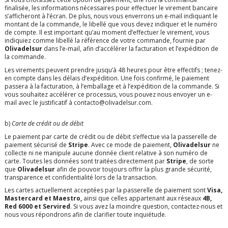
finalisée, les informations nécessaires pour effectuer le virement bancaire
s’afficheront à l’écran. De plus, nous vous enverrons un e-mail indiquant le
montant de la commande, le libellé que vous devez indiquer et le numéro
de compte. Il est important qu’au moment d’effectuer le virement, vous
indiquiez comme libellé la référence de votre commande, fournie par
Olivadelsur
dans l’e-mail, afin d’accélérer la facturation et l’expédition de
la commande.
Les virements peuvent prendre jusqu’à 48 heures pour être effectifs ; tenez-
en compte dans les délais d’expédition. Une fois confirmé, le paiement
passera à la facturation, à l’emballage et à l’expédition de la commande. Si
vous souhaitez accélérer ce processus, vous pouvez nous envoyer un e-
mail avec le justificatif à contacto@olivadelsur.com.
b)
Carte de crédit ou de débit
Le paiement par carte de crédit ou de débit s’effectue via la passerelle de
paiement sécurisé de
Stripe
. Avec ce mode de paiement,
Olivadelsur
ne
collecte ni ne manipule aucune donnée client relative à son numéro de
carte. Toutes les données sont traitées directement par
Stripe
, de sorte
que
Olivadelsur
afin de pouvoir toujours offrir la plus grande sécurité,
transparence et confidentialité lors de la transaction.
Les cartes actuellement acceptées par la passerelle de paiement sont
Visa,
Mastercard et Maestro,
ainsi que celles appartenant aux réseaux
4B,
Red 6000 et Servired
. Si vous avez la moindre question, contactez-nous et
nous vous répondrons afin de clarifier toute inquiétude.