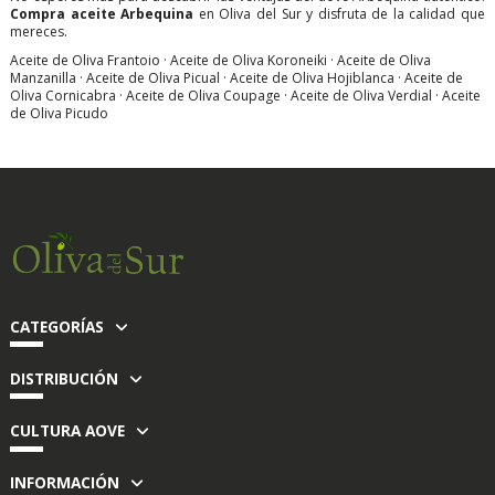
Compra aceite Arbequina
en Oliva del Sur y disfruta de la calidad que
mereces.
Aceite de Oliva Frantoio
·
Aceite de Oliva Koroneiki
·
Aceite de Oliva
Manzanilla
·
Aceite de Oliva Picual
·
Aceite de Oliva Hojiblanca
·
Aceite de
Oliva Cornicabra
·
Aceite de Oliva Coupage
·
Aceite de Oliva Verdial
·
Aceite
de Oliva Picudo
CATEGORÍAS
DISTRIBUCIÓN
CULTURA AOVE
INFORMACIÓN