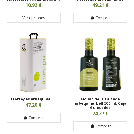
10,92 €
49,21 €
Ver opciones
Comprar
Deortegas arbequina, 5 l.
Molino de la Calzada
arbequina, bell 500 ml. Caja
47,20 €
6 unidades
74,37 €
Comprar
Comprar