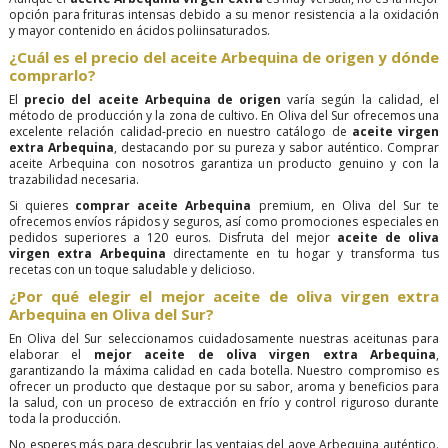
opción para frituras intensas debido a su menor resistencia a la oxidación
y mayor contenido en ácidos poliinsaturados.
¿Cuál es el precio del aceite Arbequina de origen y dónde
comprarlo?
El
precio del aceite Arbequina de origen
varía según la calidad, el
método de producción y la zona de cultivo. En Oliva del Sur ofrecemos una
excelente relación calidad-precio en nuestro catálogo de
aceite virgen
extra Arbequina
, destacando por su pureza y sabor auténtico. Comprar
aceite Arbequina con nosotros garantiza un producto genuino y con la
trazabilidad necesaria.
Si quieres
comprar aceite Arbequina
premium, en Oliva del Sur te
ofrecemos envíos rápidos y seguros, así como promociones especiales en
pedidos superiores a 120 euros. Disfruta del mejor
aceite de oliva
virgen extra Arbequina
directamente en tu hogar y transforma tus
recetas con un toque saludable y delicioso.
¿Por qué elegir el mejor aceite de oliva virgen extra
Arbequina en Oliva del Sur?
En Oliva del Sur seleccionamos cuidadosamente nuestras aceitunas para
elaborar el
mejor aceite de oliva virgen extra Arbequina
,
garantizando la máxima calidad en cada botella. Nuestro compromiso es
ofrecer un producto que destaque por su sabor, aroma y beneficios para
la salud, con un proceso de extracción en frío y control riguroso durante
toda la producción.
No esperes más para descubrir las ventajas del aove Arbequina auténtico.