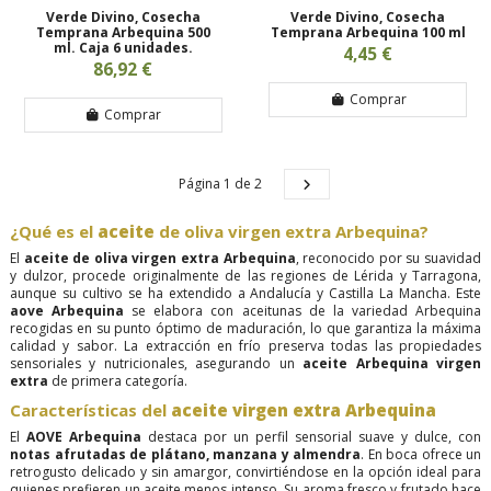
Verde Divino, Cosecha
Verde Divino, Cosecha
Temprana Arbequina 500
Temprana Arbequina 100 ml
ml. Caja 6 unidades.
4,45 €
86,92 €
Comprar
Comprar
Página 1 de 2
¿Qué es el
aceite
de oliva virgen extra Arbequina?
El
aceite de oliva virgen extra Arbequina
, reconocido por su suavidad
y dulzor, procede originalmente de las regiones de Lérida y Tarragona,
aunque su cultivo se ha extendido a Andalucía y Castilla La Mancha. Este
aove Arbequina
se elabora con aceitunas de la variedad Arbequina
recogidas en su punto óptimo de maduración, lo que garantiza la máxima
calidad y sabor. La extracción en frío preserva todas las propiedades
sensoriales y nutricionales, asegurando un
aceite Arbequina virgen
extra
de primera categoría.
Características del
aceite virgen extra Arbequina
El
AOVE Arbequina
destaca por un perfil sensorial suave y dulce, con
notas afrutadas de plátano, manzana y almendra
. En boca ofrece un
retrogusto delicado y sin amargor, convirtiéndose en la opción ideal para
quienes prefieren un aceite menos intenso. Su aroma fresco y frutado hace