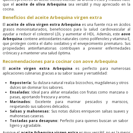
que el
aceite de oliva Arbequina
sea versátil y muy apreciado en la
cocina.
Beneficios del aceite Arbequina virgen extra
El
aceite de oliva virgen extra Arbequina
es una fuente rica en ácidos
grasos monoinsaturados, beneficiosos para la salud cardiovascular al
ayudar a reducir el colesterol LDL y aumentar el HDL. Además, este
aove
Arbequina
contiene antioxidantes naturales como polifenoles y vitamina E,
que protegen contra el daño oxidativo y el envejecimiento prematuro. Sus
propiedades antiinflamatorias contribuyen a prevenir enfermedades
crónicas y a mantener una salud óptima.
Recomendaciones para cocinar con aove Arbequina
El
aceite virgen extra Arbequina
es perfecto para numerosas
aplicaciones culinarias gracias a su sabor suave y versatilidad:
Repostería:
Su dulzura natural realza bizcochos, magdalenas y otros
dulces sin dominar los sabores.
Ensaladas:
Ideal para aliñar ensaladas con frutas como manzana o
pasas, aportando frescura y aroma.
Marinados:
Excelente para marinar pescados y mariscos,
respetando sus sabores delicados.
Salsas y mahonesas:
Sus notas dulces enriquecen salsas suaves y
mahonesas caseras.
Tostadas para desayuno:
Perfecto para quienes buscan un sabor
ligero y agradable.
Aunque el
aceite Arbequina virgen extra
es muy versátil, no es la mejor