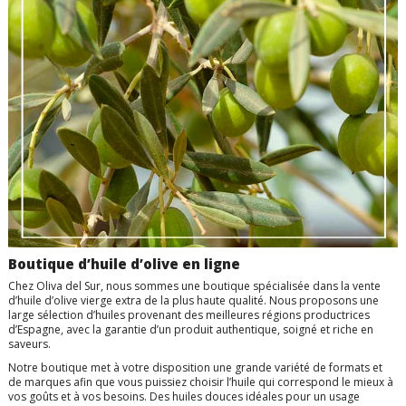
Boutique d’huile d’olive en ligne
Chez Oliva del Sur, nous sommes une boutique spécialisée dans la vente
d’huile d’olive vierge extra de la plus haute qualité. Nous proposons une
large sélection d’huiles provenant des meilleures régions productrices
d’Espagne, avec la garantie d’un produit authentique, soigné et riche en
saveurs.
Notre boutique met à votre disposition une grande variété de formats et
de marques afin que vous puissiez choisir l’huile qui correspond le mieux à
vos goûts et à vos besoins. Des huiles douces idéales pour un usage