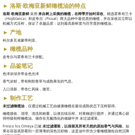
►
洛斯·欧梅亚新鲜橄榄油的特点
洛斯·欧梅亚新鲜
采用
来自树上采摘的橄榄，在榨季开始时采收
。精选霍希布兰卡
（Hojiblanca）和皮夸尔（Picual）两大品种中最优质的橄榄，并在采收后立即以
机械方式压榨，保证了卓越品质：达到最高新鲜度与芬芳度的橄榄油。
►
产地
科尔多瓦省蒙蒂利亚。
►
橄榄品种
皮夸尔与霍希布兰卡拼配。
►
品鉴笔记
色泽浓绿并带金色光泽
香气浓郁，带有刚割青草与成熟果实的气息。
入口清新，带杏仁风味，微苦。
►
制作工艺
未过滤橄榄油
，仅通过机械工艺由健康橄榄在最佳成熟状态下压榨获得。
橄榄接收、清理、清洗和称重，以便后续压榨。对果糊进行搅拌，并通过离心获
得特级初榨橄榄油。储存在充氮惰化的储罐中并
未过滤灌装。
Fresco los Omeya 已被
未过滤灌装，以保留其所有天然的原始香气与风味
。如
果在容器底部看到一层薄薄的深色沉积物，这是油中所含少量橄榄微粒自然沉降