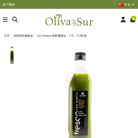
客户服务
中文
0
主页
特级初榨橄榄油
Los Omeya 新鲜橄榄油，1 升。12 瓶/箱