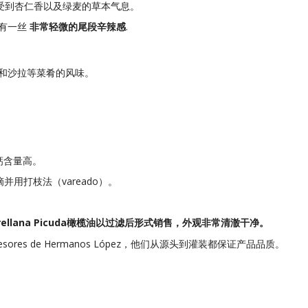
受到杏仁香以及绿麦的草本气息。
带有一丝
非常轻微的尾段辛辣感
.
和沙拉等菜肴的风味。
钙含量高。
并用打枝法（vareado）。
rellana Picuda橄榄油以过滤后形式销售，外观非常清澈干净。
s de Hermanos López，他们从源头到灌装都保证产品品质。