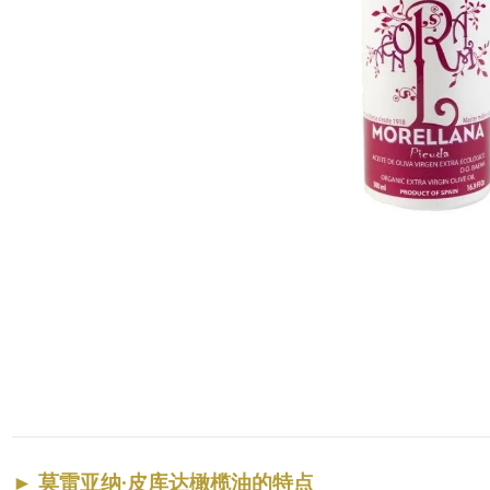
►
莫雷亚纳·皮库达橄榄油的特点