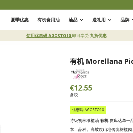
夏季优惠
有机食用油
油品
送礼用
品牌
使用优惠码 AGOSTO10
即可享受
九折优惠
有机 Morellana P
€12.55
含税
优惠码: AGOSTO10
特级初榨橄榄油
有机
皮库达单一品
本土品种。高坡度山地传统橄榄园