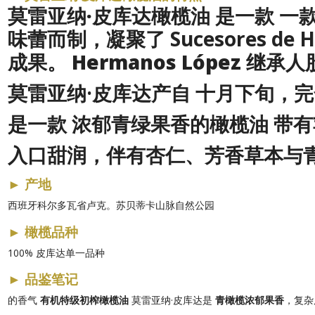
莫雷亚纳·皮库达橄榄油
是一款
一
味蕾而制，
凝聚了 Sucesores 
成果。
Hermanos López 继
莫雷亚纳·皮库达产自
十月下旬
，完
是一款
浓郁青绿果香的橄榄油
带有
入口甜润，伴有杏仁、芳香草本与
►
产地
西班牙科尔多瓦省卢克。苏贝蒂卡山脉自然公园
►
橄榄品种
100% 皮库达单一品种
►
品鉴笔记
的香气
有机特级初榨橄榄油
莫雷亚纳·皮库达是
青橄榄浓郁果香
，复杂