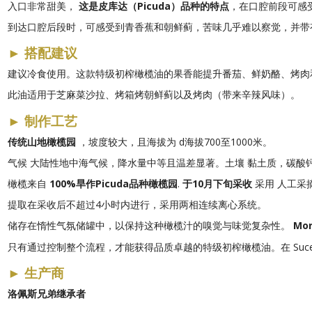
入口非常甜美，
这是皮库达（Picuda）品种的特点
，在口腔前段可感
到达口腔后段时，可感受到青香蕉和朝鲜蓟，苦味几乎难以察觉，并
►
搭配建议
建议冷食使用。这款特级初榨橄榄油的果香能提升番茄、鲜奶酪、烤肉
此油适用于芝麻菜沙拉、烤箱烤朝鲜蓟以及烤肉（带来辛辣风味）。
►
制作工艺
传统山地橄榄园
，坡度较大，且海拔为 d
海拔700至1000米。
气候
大陆性地中海气候，降水量中等且温差显著。土壤
黏土质，碳酸
橄榄来自
100%旱作Picuda品种橄榄园
.
于10月下旬采收
采用
人工采摘
提取在采收后不超过4小时内进行，采用两相连续离心系统。
储存在惰性气氛储罐中，以保持这种橄榄汁的嗅觉与味觉复杂性。
Mo
只有通过控制整个流程，才能获得品质卓越的特级初榨橄榄油。在 Sucesore
►
生产商
洛佩斯兄弟继承者