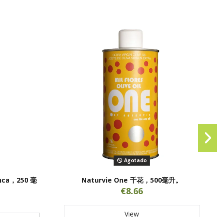
Agotado
anca，250 毫
Naturvie One 千花，500毫升。
。
€8.66
View