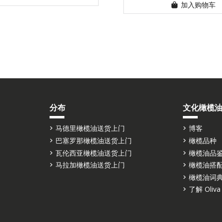
加入购物车
分布
文化橄榄
马德里橄榄油送货上门
博客
巴塞罗那橄榄油送货上门
橄榄品种
瓦伦西亚橄榄油送货上门
橄榄油品
马拉加橄榄油送货上门
橄榄油搭
橄榄油词
了解 Oliva 