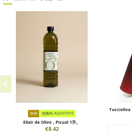
Tucciol
热销
优惠码: AGOSTO10
Elixir de Olivo，Picual 1升。
€8.42