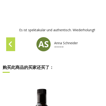
Es ist spektakulär und authentisch. Wiederholung!!
Anna Schneider
⭐⭐⭐⭐⭐
购买此商品的买家还买了：