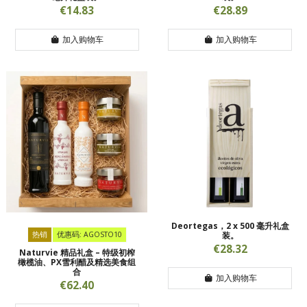
€14.83
€28.89
加入购物车
加入购物车
Deortegas，2 x 500 毫升礼盒
热销
优惠码: AGOSTO10
装。
€28.32
Naturvie 精品礼盒 – 特级初榨
橄榄油、PX雪利醋及精选美食组
合
加入购物车
€62.40