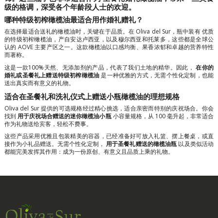
级的格调，深受各个年龄段人士的欢迎。
哪种特级初榨橄榄油最适合用作婚礼赠礼？
在选择最适合送礼的橄榄油时，关键在于品质。在 Oliva del Sur，瓶中装有
优质
的特级初榨橄榄油
，产自安达卢西亚，以及穆尔西亚和托莱多，这些都是全球公
认的 AOVE 主要产区之一。这款橄榄油以口感均衡、果香浓郁和卓越的营养特性
而著称。
这是一款100%天然、无添加剂的产品，代表了我们土地的精华。因此，
在你的
婚礼或圣餐礼上赠送特级初榨橄榄油
是一种优雅的方式，无需个性化定制，也能
送出真实而有意义的礼物。
适合在圣餐礼和洗礼仪式上赠送小瓶橄榄油的理想规格
Oliva del Sur 提供的可选规格经过精心挑选，适合亲密而特别的庆祝场合。你会
找到
用于庆祝场合赠送的迷你橄榄油小瓶
小容量规格，从 100 毫升起，非常适合
作为礼物送给宾客，轻松不费事。
这些产品采用优雅且包装精美的容器，已经准备好可放入礼篮、摆上餐桌，或直
接作为小礼品赠送。无需个性化定制，
用于圣餐礼赠送的橄榄油瓶
以及类似活动
都能完美发挥其作用：成为一份原创、有意义且品质上乘的礼物。