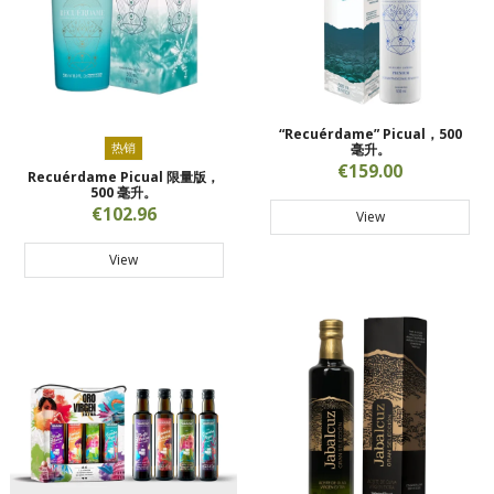
“Recuérdame” Picual，500
热销
毫升。
€159.00
Recuérdame Picual 限量版，
500 毫升。
€102.96
View
View