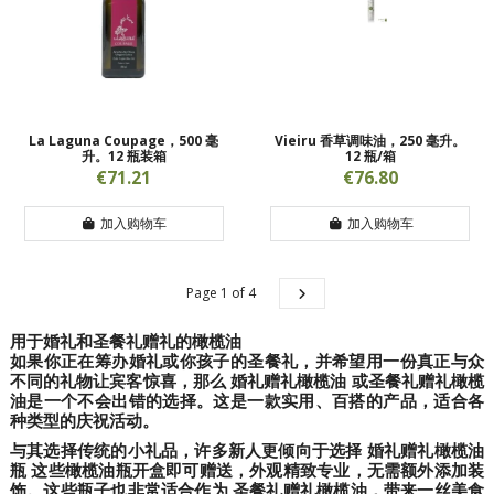
La Laguna Coupage，500 毫
Vieiru 香草调味油，250 毫升。
升。12 瓶装箱
12 瓶/箱
€71.21
€76.80
加入购物车
加入购物车
Page 1 of 4
用于婚礼和圣餐礼赠礼的橄榄油
如果你正在筹办婚礼或你孩子的圣餐礼，并希望用一份真正与众
不同的礼物让宾客惊喜，那么
婚礼赠礼橄榄油
或圣餐礼赠礼橄榄
油是一个不会出错的选择。这是一款实用、百搭的产品，适合各
种类型的庆祝活动。
与其选择传统的小礼品，许多新人更倾向于选择
婚礼赠礼橄榄油
瓶
这些橄榄油瓶开盒即可赠送，外观精致专业，无需额外添加装
饰。这些瓶子也非常适合作为
圣餐礼赠礼橄榄油
，带来一丝美食