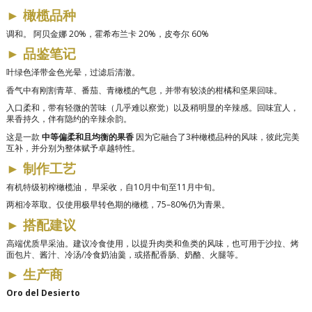
►
橄榄品种
调和。
阿贝金娜 20%，霍希布兰卡 20%，皮夸尔 60%
►
品鉴笔记
叶绿色泽带金色光晕，过滤后清澈。
香气中有刚割青草、番茄、青橄榄的气息，并带有较淡的柑橘和坚果回味。
入口柔和，带有轻微的苦味（几乎难以察觉）以及稍明显的辛辣感。回味宜人，
果香持久，伴有隐约的辛辣余韵。
这是一款
中等偏柔和且均衡的果香
因为它融合了3种橄榄品种的风味，彼此完美
互补，并分别为整体赋予卓越特性。
►
制作工艺
有机特级初榨橄榄油，
早采收
，自
10月中旬至11月中旬。
两相冷萃取。仅使用极早转色期的橄榄，75–80%仍为青果。
►
搭配建议
高端优质早采油。建议冷食使用，以提升肉类和鱼类的风味，也可用于沙拉、烤
面包片、酱汁、冷汤/冷食奶油羹，或搭配香肠、奶酪、火腿等。
►
生产商
Oro del Desierto