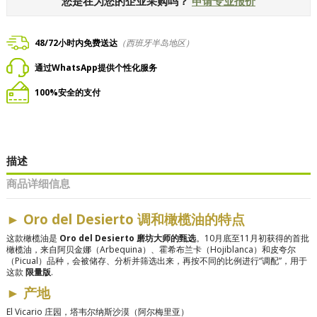
您是在为您的企业采购吗？
申请专业报价
48/72小时内免费送达
（西班牙半岛地区）
通过WhatsApp提供个性化服务
100%安全的支付
描述
商品详细信息
►
Oro del Desierto 调和橄榄油的特点
这款橄榄油是
Oro del Desierto 磨坊大师的甄选
。10月底至11月初获得的首批
橄榄油，来自阿贝金娜（Arbequina）、霍希布兰卡（Hojiblanca）和皮夸尔
（Picual）品种，会被储存、分析并筛选出来，再按不同的比例进行“调配”，用于
这款
限量版
.
►
产地
El Vicario 庄园，塔韦尔纳斯沙漠（阿尔梅里亚）