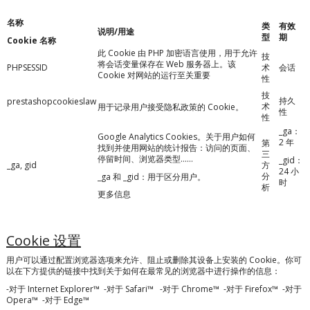
名称
类
有效
说明/用途
型
期
Cookie 名称
此 Cookie 由 PHP 加密语言使用，用于允许
技
将会话变量保存在 Web 服务器上。该
PHPSESSID
术
会话
Cookie
对网站的运行至关重要
性
技
持久
prestashopcookieslaw
术
用于记录用户接受隐私政策的 Cookie。
性
性
_ga：
Google Analytics Cookies。关于用户如何
2 年
第
找到并使用网站的统计报告：访问的页面、
三
停留时间、浏览器类型……
_gid：
_ga, gid
方
24 小
分
_ga 和 _gid：用于区分用户。
时
析
更多信息
Cookie 设置
用户可以通过配置浏览器选项来允许、阻止或删除其设备上安装的 Cookie。你可
以在下方提供的链接中找到关于如何在最常见的浏览器中进行操作的信息：
-对于
Internet Explorer
™
-对于
Safari
™
-对于
Chrome
™
-对于
Firefox
™
-对于
Opera
™
-对于
Edge
™