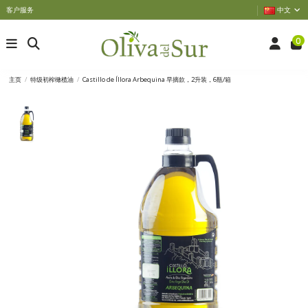
客户服务
中文
0
主页
特级初榨橄榄油
Castillo de Íllora Arbequina 早摘款，2升装，6瓶/箱