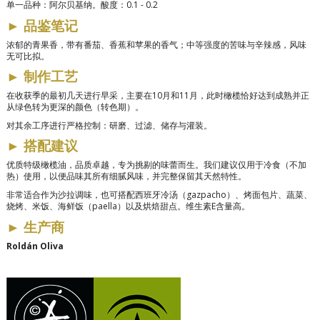
单一品种：阿尔贝基纳。酸度：0.1 - 0.2
►
品鉴笔记
浓郁的青果香，带有番茄、香蕉和苹果的香气；中等强度的苦味与辛辣感，风味
无可比拟。
►
制作工艺
在收获季的最初几天进行早采，主要在10月和11月，此时橄榄恰好达到成熟并正
从绿色转为更深的颜色（转色期）。
对其余工序进行严格控制：研磨、过滤、储存与灌装。
►
搭配建议
优质特级橄榄油，品质卓越，专为挑剔的味蕾而生。我们建议仅用于冷食（不加
热）使用，以便品味其所有细腻风味，并完整保留其天然特性。
非常适合作为沙拉调味，也可搭配西班牙冷汤（gazpacho）、烤面包片、蔬菜、
烧烤、米饭、海鲜饭（paella）以及烘焙甜点。维生素E含量高。
►
生产商
Roldán Oliva