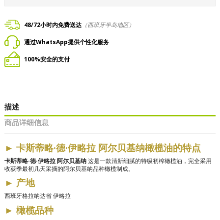
48/72小时内免费送达
（西班牙半岛地区）
通过WhatsApp提供个性化服务
100%安全的支付
描述
商品详细信息
►
卡斯蒂略·德·伊略拉 阿尔贝基纳橄榄油的特点
卡斯蒂略·德·伊略拉
阿尔贝基纳
这是一款清新细腻的特级初榨橄榄油，完全采用
收获季最初几天采摘的阿尔贝基纳品种橄榄制成。
►
产地
西班牙格拉纳达省 伊略拉
►
橄榄品种