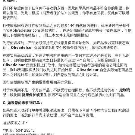
B. 撤销：
我们不希望你留下任何你不喜欢的东西，因此如果某件商品不符合你的期望，你
可以退回。为此，根据《消费者保护法》的规定，你享有撤回权，凭此你可以退
还该产品。
行使该撤回权必须在收到商品之日起最多14个自然日内进行。你应通过电子邮件
info@olivadelsur.com 通知我们。
，你决定撤回已完成的购买（如你愿意，可使
用以下撤回表格模板）。
[附上本文件末尾的撤回模板]
为行使该权利，产品必须保持完好状态并保留原始包装。如产品未以完好状态送
达，
Olivadelsur
保留在退款时支付较低金额的权利，该情况将通知你。
在核实商品状态后，将通过购买时使用的同一支付方式退还购买金额，并且无论
如何，自明确收到撤销请求之日起最长不超过14个自然日，前提是由我们
Olivadelsur
负责安排上门取件。如你选择通过你自行选定的运输公司退回商
品，则14天期限将从我们收到之时开始计算，
Olivadelsur
自您实际知悉商品已
发出之时起计算；如无法证明，则自您收到商品之时起计算。
因行使撤回权而产生的退货费用由买方承担。
对于保质期不足一个月的产品，不接受行使撤回权。也不接受退货的有：
定制商
品
，以及因
健康保护或卫生
原因不适合退回且在交付后已被拆封的封口商品。
C. 如果您尚未收到订单：
如果您还未收到订单并希望取消或修改，只需在下单后 4 小时内告知我们您想进
行的更改；若您的订单尚未被处理，则不会产生任何费用。
退货联系方式：
*电话：604129545