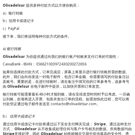
Olivadelsur
提供多种付款方式以方便你购买：
a）银行转账
b）信用卡或借记卡
c）PayPal
接下来，我们将说明每种付款方式的条件。
a)
银行转账
Olivadelsur
为你提供通过向我们的银行账户转账来支付订单的可能性：
CaixaBank - IBAN：
ES6621003972430200272656
如果你选择此付款方式，订单完成后，屏幕上将显示进行银行转账所需的数据。
此外，我们会向你发送一封电子邮件，包含订单金额、你需要填写的付款备注以
及账号。重要的是，在进行转账时，请在备注中填写你的订单参考号，该参考号
由
Olivadelsur
在电子邮件中提供，以加快开票和订单发货。
银行转账可能需要最长48小时才能到账，请在安排发货时间时予以考虑。一旦确
认到账，款项将进入开票、包装并发出订单的流程。如需加快此过程，您可以将
付款凭证通过电子邮件发送至 contacto@olivadelsur.com。
b）
信用卡或借记卡
通过信用卡或借记卡付款将通过以下安全支付网关完成：
Stripe
。通过这种支付
方式，
Olivadelsur
从不收集或处理任何与客户卡号相关的数据。所有数据均由
Stripe
直接处理，因此
Olivadelsur
始终能够在交易中提供最高的安全性、透