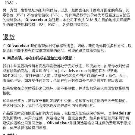
（IVA）。
另一方面，发货地址为加那利群岛，以及一般而言任何非西班牙国家的商品，其
零售价（PVP）不包含增值税（IVA）。每件商品标示的价格为寄送至这些自治区
的最终价格。
Olivadelsur
如适用，本公司不承担 DUA 及在目的地海关可能产
生的进口费用和税费（ISPI、IGIC）、各类费用或关税。
退货
在
Olivadelsur
我们希望你对订单感到满意。因此，我们为你提供多种方式，以
便退回可能不符合你需求或期望的商品。可能的退货或撤销情形：
A. 商品有误、存在缺陷或在运输过程中受损：
我们非常重视确保所有商品和发货都处于完好状态。即便如此，如果你收到错误
或有缺陷的商品，请立即通过 info|olivadelsur.com 与我们联系
或致电
604129545。在打开商品之前，请核对包装是否与所订购的一致：颜色、尺寸、
表面处理等。如发现任何异常，也请在打开封条或外包装之前立即提出索赔。
如果货物在交付时看起来已损坏，请不要签收，并请告知承运人你因货物受损而
拒收。
如果你已签收，随后在开箱时发现内件受损，必须在收到货物的当天告知我们。
在这种情况下，我们也会要求你发送包装和内容物的照片。
产品退回时必须以受保护的方式包装，包括放入纸箱或保护袋中。
Olivadelsur
为取回货物，向买方提供一家运输公司，且完全免费。如果你希望使用不同于所
建议的运输公司退回货物，
Olivadelsur
并且所选运输公司提供的费用高于原报
价，你应承担运输费用差额。