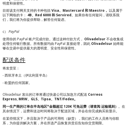
明度和保密性。
目前该支付网关支持的卡种包括
Visa、Mastercard 和 Maestro，
以及属于
以下网络的卡：
4B、Red 6000 和 Servired
。如果你有任何疑问，请联系我
们，我们将为你提供帮助，解答任何疑虑。
c）
PayPal
使用你的 PayPal 账户完成付款。通过这种付款方式，
Olivadelsur
不会收集或
处理任何银行数据。所有数据均由 PayPal 直接处理，因此
Olivadelsur
始终能
够在交易中提供最大的透明度、安全性和保密性。
配送条件
将发货至：
- 西班牙本土（伊比利亚半岛）
- 欧盟的任何国家。
Olivadelsur 发出的订单将通过快递公司以加急方式配送
Correos
Express
,
MRW、GLS、Tipsa、TNT/Fedex。
同一生产商的订单在半岛地区*金额超过 120€ 可免运费（请查阅
运输
规则）
。在
其余情况下，运费和送达时间将取决于配送区域，并会在你完成购买前显示。
在某些情况下，并且取决于产品的可用性（缺货），我们的工作人员将与你联
系，为你提供解决方案，并在所选产品恢复供货后告知你交货期限。