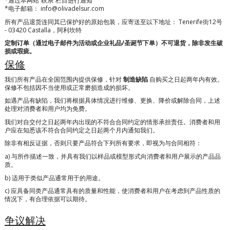
*通过本网站“联系”栏目进行通知
*电子邮箱：
info@olivadelsur.com
所有产品退货连同其已保护好的原始包装，应寄送至以下地址：
Tenerife街12号
- 03420 Castalla，阿利坎特
定制订单（通过电子邮件为活动或企业礼品/圣诞节下单）不可退货，除非发生破
损或瑕疵。
保修
我们所有产品在全国范围内提供保修，针对
制造缺陷
自购买之日起两年内有效。
保修不包括因不当使用或正常磨损造成的损坏。
如遇产品有缺陷，我们将根据具体情况进行维修、更换、降价或解除合同，上述
处理对消费者和用户均为免费。
我们对自交付之日起两年内出现的不符合合同约定的情形承担责任。消费者和用
户应在知悉该不符合合同约定之日起两个月内通知我们。
除非有相反证据，否则只要产品符合下列所有要求，即视为与合同相符：
a) 与所作描述一致，并具有我们以样品或模型形式向消费者和用户展示的产品品
质。
b) 适用于类似产品通常用于的用途。
c) 应具备同类产品通常具有的质量和性能，使消费者和用户在考虑到产品性质的
情况下，有合理依据可以期待。
争议解决