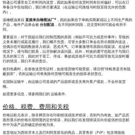
快递公司通常在工作时间内送货，因此如果你对送货时间有任何偏好，可以在订
单备注中告知我们，我们将尽量满足（在运输公司路线与时段安排允许的范围
内）。
该橄榄油来自
直接来自橄榄油厂*
，因此如果你下单购买两家或以上不同生产商的
产品，每件产品将会被
分别配送
，在不同的时间段，且交货时间可能会有所不
同。
重要提示：对于因超出我们控制范围的原因（例如不可抗力或意外事件）导致的
义务未履行或延迟履行，我们概不负责。尽管大多数订单会在所示期限内送达，
但偶尔也可能因数据录入错误、恶劣天气、订单量激增等原因出现延误。在这种
情况下，请与我们联系，以尽快解决该问题。此外，时效的遵守也取决于与我们
无关的第三方，因此对于罢工、停业、事故或其他不可抗力原因导致无法按时履
行的情况，我们不承担责任。
收到包裹时，在签收送货凭证时，如发现货物可能受损，请注明“待检查是否有隐
蔽损坏”，否则运输公司将免除对货物可能发生的损坏承担责任。
在国际运输中，由运输公司造成的产品损坏或丢失将向客户退款，不会补发货
物。
如需更多信息，请参阅我们的
运输条件
.
价格、税费、费用和关税
价格以欧元表示，除非网页存在印刷错误或技术错误，否则均为有效。如产品页
面所显示的价格出现明显的定价错误，则以我们在发现错误后向你提供的信息邮
件中为该产品所确定的价格为准。
发货地址为西班牙本土及巴利阿里群岛的商品，其零售价（PVP）包含增值税