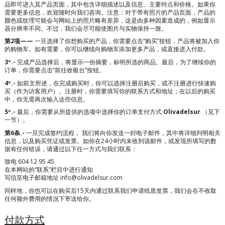
品即可进入其产品页面，其中包含详细描述以及信息、主要特点和价格。如果你
需要更多信息，欢迎随时向我们咨询。注意：对于带有照片的产品页面，产品的
颜色或纹理可能会与网站上的照片略有差异，这是由多种因素造成的，例如显示
器分辨率不同。不过，我们会尽可能使图片与实物保持一致。
第2项——
一旦选择了你想购买的产品，你需要点击“购买”按钮，产品将被加入你
的购物车。如有需要，你可以继续向购物车添加更多产品，或直接进入付款。
3º.-
完成产品选择后，将显示一份摘要，标明所选的商品。最后，为了继续你的
订单，你需要点击“前往收银台”按钮。
4º.-
如前文所述，在完成购买时，你可以选择注册后购买，或不注册进行快速购
买（作为访客用户）。注册时，你需要填写你的联系方式和地址；在以后的购买
中，你无需再次输入这些信息。
5º.-
最后，你需要从所提供的选项中选择你的订单支付方式
Olivadelsur
（见下
一节）。
第6条.-
一旦完成签约流程，
我们将向你发送一封电子邮件，其中将详细列明相关
信息，以及购买凭证或发票。如你在24小时内未收到该邮件，或发现所填写的数
据有任何错误，请通过以下任一方式与我们联系：
致电 604 12 95 45
在本网站的“联系”栏目中进行通知
写信至电子邮箱地址 i
nfo@olivadelsur.com
同样地，你也可以在购买后15天内通过联系我们申请纸质发票，我们会在不收取
任何额外费用的情况下寄送给你。
付款方式