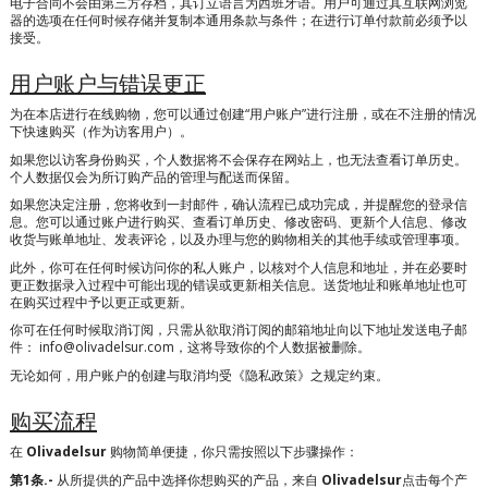
电子合同不会由第三方存档，其订立语言为西班牙语。用户可通过其互联网浏览
器的选项在任何时候存储并复制本通用条款与条件；在进行订单付款前必须予以
接受。
用户账户与错误更正
为在本店进行在线购物，您可以通过创建“用户账户”进行注册，或在不注册的情况
下快速购买（作为访客用户）。
如果您以访客身份购买，个人数据将不会保存在网站上，也无法查看订单历史。
个人数据仅会为所订购产品的管理与配送而保留。
如果您决定注册，您将收到一封邮件，确认流程已成功完成，并提醒您的登录信
息。您可以通过账户进行购买、查看订单历史、修改密码、更新个人信息、修改
收货与账单地址、发表评论，以及办理与您的购物相关的其他手续或管理事项。
此外，你可在任何时候访问你的私人账户，以核对个人信息和地址，并在必要时
更正数据录入过程中可能出现的错误或更新相关信息。送货地址和账单地址也可
在购买过程中予以更正或更新。
你可在任何时候取消订阅，只需从欲取消订阅的邮箱地址向以下地址发送电子邮
件：
info@olivadelsur.com
，这将导致你的个人数据被删除。
无论如何，用户账户的创建与取消均受《隐私政策》之规定约束。
购买流程
在
Olivadelsur
购物简单便捷，你只需按照以下步骤操作：
第1条.-
从所提供的产品中选择你想购买的产品，来自
Olivadelsur
点击每个产