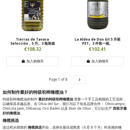
Tierras de Tavara
La Aldea de Don Gil 5 升装
Selección，5 升。3 瓶装箱
PET。3 件装一箱。
€108.32
€102.41
加入购物车
加入购物车
Page 1 of 8
如何制作最好的特级初榨橄榄油？
特级初榨橄榄油的制作
最好的特级初榨橄榄油
需要一个手工且精细的工艺流程，
以确保其卓越品质。在 Oliva del Sur，我们与以下知名品牌合作：
Oleocampo
,
Oleícola Jaén
,
Olibaeza
,
Oro Bailén
以及
Elixir de Olivo
，它们以生产
西班牙最
好的橄榄油
.
橄榄挑选
该过程从细致的
橄榄挑选
开始，选择在最佳成熟度（6 至 8 个月）时采摘的橄