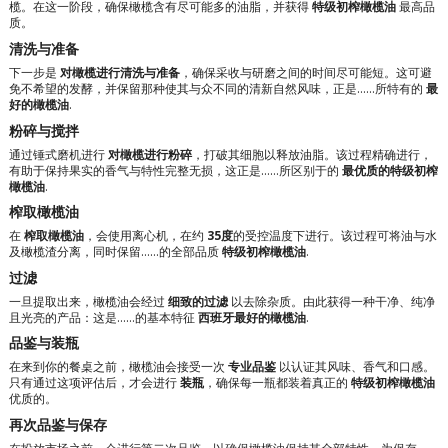
榄。在这一阶段，确保橄榄含有尽可能多的油脂，并获得
特级初榨橄榄油
最高品
质。
清洗与准备
下一步是
对橄榄进行清洗与准备
，确保采收与研磨之间的时间尽可能短。这可避
免不希望的发酵，并保留那种使其与众不同的清新自然风味，正是……所特有的
最
好的橄榄油
.
粉碎与搅拌
通过锤式磨机进行
对橄榄进行粉碎
，打破其细胞以释放油脂。该过程精确进行，
有助于保持果实的香气与特性完整无损，这正是……所区别于的
最优质的特级初榨
橄榄油
.
榨取橄榄油
在
榨取橄榄油
，会使用离心机，在约
35度
的受控温度下进行。该过程可将油与水
及橄榄渣分离，同时保留……的全部品质
特级初榨橄榄油
.
过滤
一旦提取出来，橄榄油会经过
细致的过滤
以去除杂质。由此获得一种干净、纯净
且光亮的产品：这是……的基本特征
西班牙最好的橄榄油
.
品鉴与装瓶
在来到你的餐桌之前，橄榄油会接受一次
专业品鉴
以认证其风味、香气和口感。
只有通过这项评估后，才会进行
装瓶
，确保每一瓶都装着真正的
特级初榨橄榄油
优质的。
再次品鉴与保存