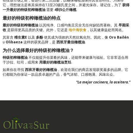
在投放市场之前，会进行第二次品鉴，以确保橄榄油保持其全部特性。为保存
它，理想做法是将其保持在13至20摄氏度之间，并避光保存。请记住，为了
获得
一升最好的特级初榨橄榄油
需要
4到5公斤橄榄
.
最好的特级初榨橄榄油的特点
最好的特级初榨橄榄油
以其纯净、口感均衡且完全无任何缺陷而著称。其
早期采
收
是获得更高品质的关键。此外，它还是
地中海饮食
，以其健康益处而闻名。
其富含
维生素E
以及
多酚
使其成为强效的天然抗氧化剂。因此，像
Oro Bailén
u
Olibaeza
这样的获奖品牌，是
西班牙最佳橄榄油
.
为什么选择最好的特级初榨橄榄油？
特级初榨橄榄油
不仅能提升你菜肴的风味，还能带来健康与福祉。它非常适合用
于沙拉、吐司，或用来
用最好的橄榄油烹饪
.
如果你在寻找
西班牙最好的橄榄油
，欢迎在我们的商店发现获奖最多的品牌。它
们都能为你保证一款品质卓越的产品，香气浓郁、口感饱满、风味出众。
“La mejor cocinera, la aceitera.”