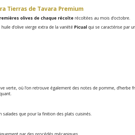
xtra Tierras de Tavara Premium
remières olives de chaque récolte
récoltées au mois d’octobre.
uile d’olive vierge extra de la variété
Picual
qui se caractérise par un
olive verte, où l’on retrouve également des notes de pomme, d’herbe fr
quant.
salades que pour la finition des plats cuisinés.
 uniquement par des procédés mécaniques.