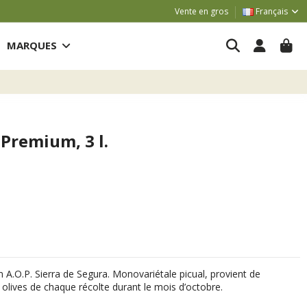
Vente en gros
Français
MARQUES
 Premium, 3 l.
m A.O.P. Sierra de Segura. Monovariétale picual,
provient de
olives de chaque récolte
durant le mois d’octobre.