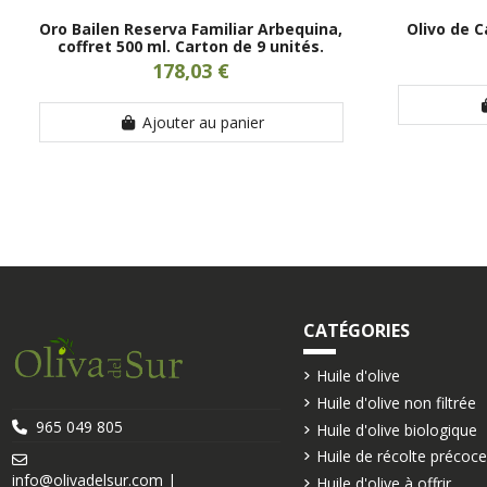
Oro Bailen Reserva Familiar Arbequina,
Olivo de C
coffret 500 ml. Carton de 9 unités.
178,03 €
Ajouter au panier
CATÉGORIES
Huile d'olive
Huile d'olive non filtrée
965 049 805
Huile d'olive biologique
Huile de récolte précoc
info@olivadelsur.com |
Huile d'olive à offrir