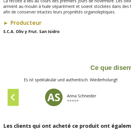
La récolte a lieu au cours des premiers jours de novembre. Les olive
arrivent au moulin à huile séparément et soient stockées dans des t
afin de conserver intactes leurs propriétés organoleptiques.
►
Producteur
S.C.A. Oliv y Frut. San Isidro
Ce que disent
Es ist spektakulär und authentisch. Wiederholung!!
Anna Schneider
⭐⭐⭐⭐⭐
Les clients qui ont acheté ce produit ont égalem