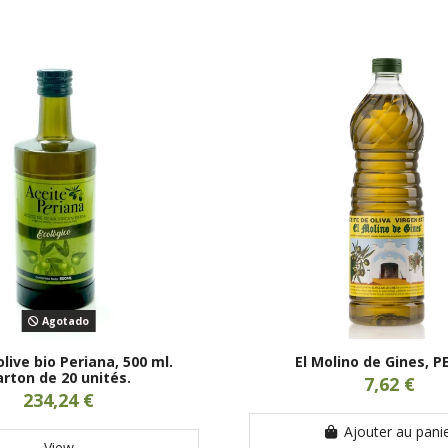
Agotado
olive bio Periana, 500 ml.
El Molino de Gines, PE
arton de 20 unités.
7,62 €
234,24 €
Ajouter au pani
View