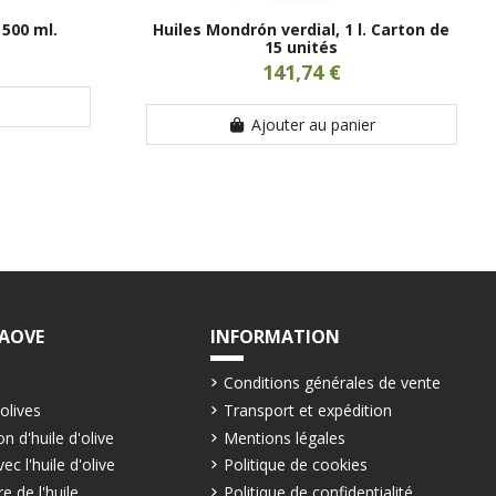
 500 ml.
Huiles Mondrón verdial, 1 l. Carton de
15 unités
141,74 €
Ajouter au panier
 AOVE
INFORMATION
Conditions générales de vente
'olives
Transport et expédition
n d'huile d'olive
Mentions légales
ec l'huile d'olive
Politique de cookies
e de l'huile
Politique de confidentialité