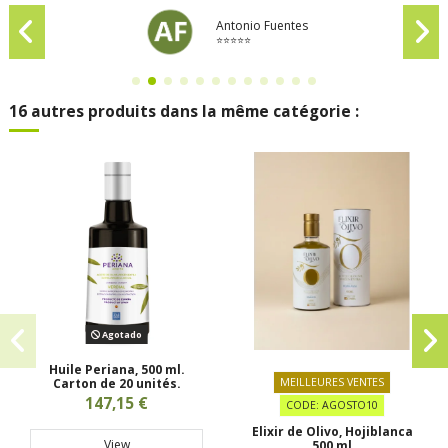
Antonio Fuentes
⭐⭐⭐⭐⭐
16 autres produits dans la même catégorie :
Agotado
Huile Periana, 500 ml.
Carton de 20 unités.
MEILLEURES VENTES
147,15 €
CODE: AGOSTO10
Elixir de Olivo, Hojiblanca
View
500 ml