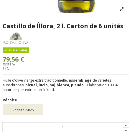
Castillo de Íllora, 2 l. Carton de 6 unités
(12,34 €/unité)
79,56 €
13,26 € /u
TTC
Huile d’olive vierge extra traditionnelle,
assemblage
de variétés
autochtones,
picual, lucio, hojiblanca, picudo
... Élaboration 100 %
naturelle par extraction à froid.
Récolte
Récolte 24/25