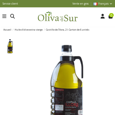
Service client
Vente en gros
Français
0
Accueil
Huile d'olive extra vierge
Castillo de Íllora, 2 l. Carton de 6 unités