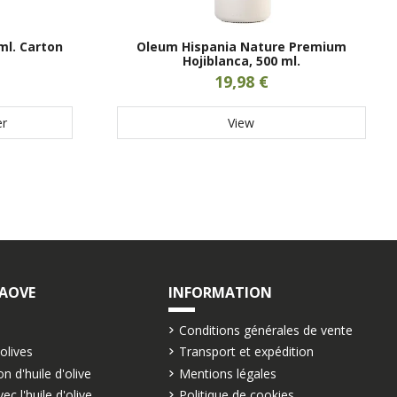
 ml. Carton
Oleum Hispania Nature Premium
Hojiblanca, 500 ml.
19,98 €
er
View
 AOVE
INFORMATION
Conditions générales de vente
'olives
Transport et expédition
n d'huile d'olive
Mentions légales
ec l'huile d'olive
Politique de cookies