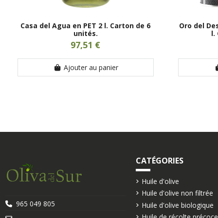
Casa del Agua en PET 2 l. Carton de 6
Oro del Des
unités.
l.
97,51 €
Ajouter au panier
CATÉGORIES
Huile d'olive
Huile d'olive non filtrée
965 049 805
Huile d'olive biologique
Huile de récolte précoc