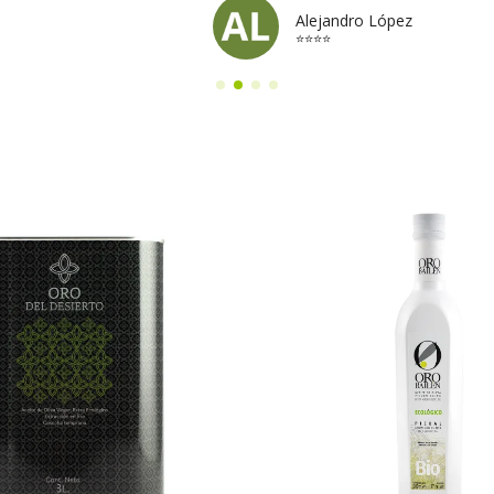
Alejandro López
⭐⭐⭐⭐