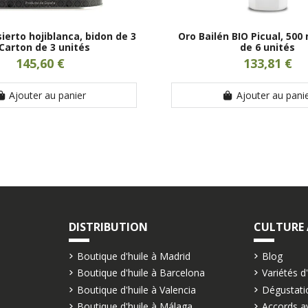
ierto hojiblanca, bidon de 3
Oro Bailén BIO Picual, 500
 Carton de 3 unités
de 6 unités
145,60 €
133,81 €
Ajouter au panier
Ajouter au pani
DISTRIBUTION
CULTURE
Boutique d'huile à Madrid
Blog
Boutique d'huile à Barcelona
Variétés d
Boutique d'huile à Valencia
Dégustatio
e
Boutique d'huile à Málaga
Accords av