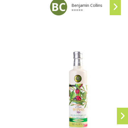
Benjamin Collins
⭐⭐⭐⭐⭐