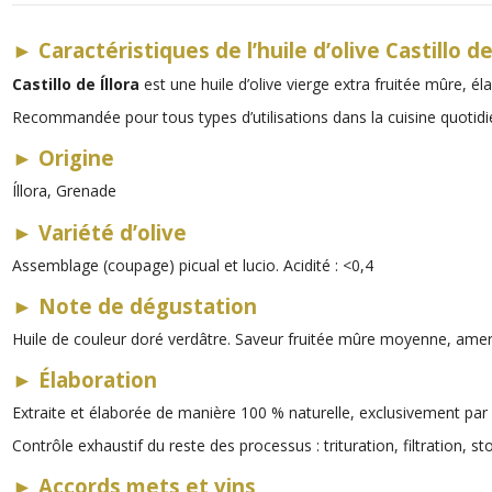
►
Caractéristiques de l’huile d’olive Castillo de
Castillo de Íllora
est une huile d’olive vierge extra fruitée mûre, él
Recommandée pour tous types d’utilisations dans la cuisine quotidi
►
Origine
Íllora, Grenade
►
Variété d’olive
Assemblage (coupage) picual et lucio. Acidité : <0,4
►
Note de dégustation
Huile de couleur doré verdâtre. Saveur fruitée mûre moyenne, ame
►
Élaboration
Extraite et élaborée de manière 100 % naturelle, exclusivement par 
Contrôle exhaustif du reste des processus : trituration, filtration, s
►
Accords mets et vins