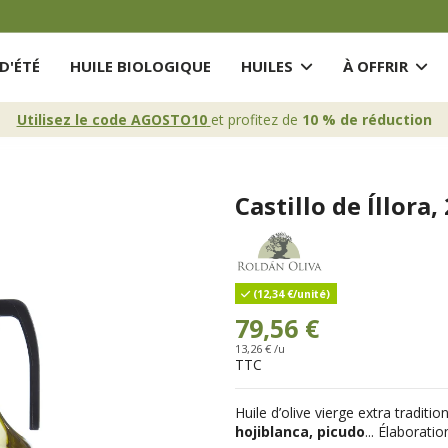
D'ÉTÉ
HUILE BIOLOGIQUE
HUILES
À OFFRIR
Utilisez le code AGOSTO10
et profitez de
10 % de réduction
Castillo de Íllora,
(12,34 €/unité)
79,56 €
13,26 € /u
TTC
Huile d’olive vierge extra traditio
hojiblanca, picudo
... Élaborati