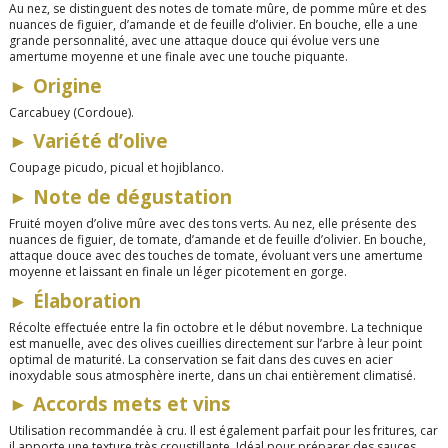
Au nez, se distinguent des notes de tomate mûre, de pomme mûre et des
nuances de figuier, d’amande et de feuille d’olivier. En bouche, elle a une
grande personnalité, avec une attaque douce qui évolue vers une
amertume moyenne et une finale avec une touche piquante.
►
Origine
Carcabuey (Cordoue).
►
Variété d’olive
Coupage picudo, picual et hojiblanco.
►
Note de dégustation
Fruité moyen d’olive mûre avec des tons verts. Au nez, elle présente des
nuances de figuier, de tomate, d’amande et de feuille d’olivier. En bouche,
attaque douce avec des touches de tomate, évoluant vers une amertume
moyenne et laissant en finale un léger picotement en gorge.
►
Élaboration
Récolte effectuée entre la fin octobre et le début novembre. La technique
est manuelle, avec des olives cueillies directement sur l’arbre à leur point
optimal de maturité. La conservation se fait dans des cuves en acier
inoxydable sous atmosphère inerte, dans un chai entièrement climatisé.
►
Accords mets et vins
Utilisation recommandée à cru. Il est également parfait pour les fritures, car
il apporte une texture très croustillante. Idéal pour préparer des sauces