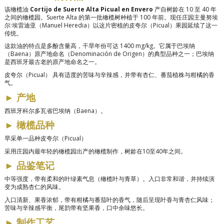
该橄榄油
Cortijo de Suerte Alta Picual en Envero
产自树龄在 10 至 40 年
之间的橄榄园。Suerte Alta 的第一批橄榄树种植于 100 年前。现任庄园主曼努埃
尔·埃雷迪亚（Manuel Heredia）以这片密植的皮夸尔（Picual）果园延续了这一
传统。
这款油的特点是多酚含量高，干旱年份可达 1400 mg/kg。它属于巴埃纳
（Baena）原产地命名（Denominación de Origen）的典型品种之一；巴埃纳
是西班牙最古老的原产地命名之一。
皮夸尔（Picual）
具有适度的苦味与辛辣感，并带有杏仁、番茄植株与柑橘的香
气。
►
产地
西班牙科尔多瓦省巴埃纳（Baena）。
►
橄榄品种
早采单一品种皮夸尔（Picual）
采用庄园内最年轻的橄榄园出产的橄榄制作，树龄在10至40年之间。
►
品鉴笔记
中等强度，带有柔和的叶绿素气息（橄榄叶与青草）。入口非常和谐，并持续演
变为成熟杏仁的风味。
入口清新、果香浓郁，带有柑橘与番茄叶的香气，随后呈现叶香与青杏仁风味；
苦味与辛辣感平衡，尾韵带有坚果香，口中余味悠长。
►
制作工艺