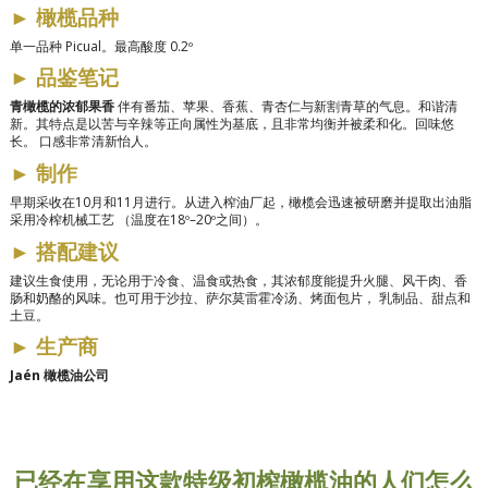
►
橄榄品种
单一品种 Picual。最高酸度 0.2º
►
品鉴笔记
青橄榄的浓郁果香
伴有番茄、苹果、香蕉、青杏仁与新割青草的气息。和谐清
新。其特点是以苦与辛辣等正向属性为基底，且非常均衡并被柔和化。回味悠
长。
口感非常清新怡人。
►
制作
早期采收在10月和11月进行。从进入榨油厂起，橄榄会迅速被研磨并提取出油脂
采用冷榨机械工艺
（温度在18º–20º之间）。
►
搭配建议
建议生食使用，无论用于冷食、温食或热食，其浓郁度能提升火腿、风干肉、香
肠和奶酪的风味。也可用于沙拉、萨尔莫雷霍冷汤、烤面包片，
乳制品、甜点和
土豆。
►
生产商
Jaén 橄榄油公司
已经在享用这款特级初榨橄榄油的人们怎么