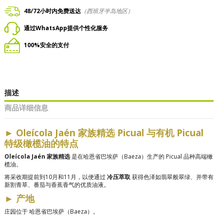
48/72小时内免费送达
（西班牙半岛地区）
通过WhatsApp提供个性化服务
100%安全的支付
描述
商品详细信息
►
Oleícola Jaén 家族精选 Picual 与有机 Picual
特级橄榄油的特点
Oleícola Jaén 家族精选
是在哈恩省巴埃萨（Baeza）生产的 Picual 品种高端橄
榄油。
将采收期提前到10月和11月，以便通过
冷压萃取
获得色泽如翡翠般翠绿、并带有
新割青草、番茄与香蕉香气的优质油液。
►
产地
庄园位于
哈恩省巴埃萨（Baeza）。