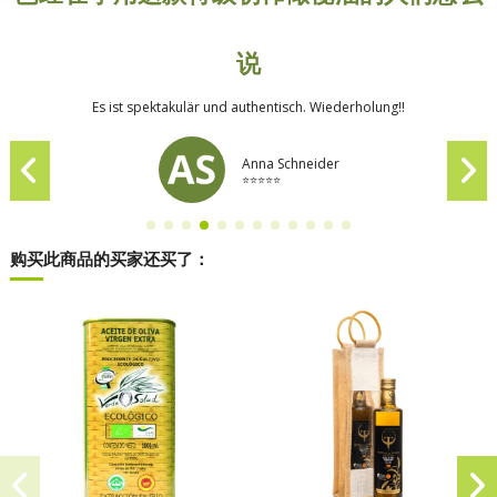
说
Es ist spektakulär und authentisch. Wiederholung!!
Anna Schneider
⭐⭐⭐⭐⭐
购买此商品的买家还买了：