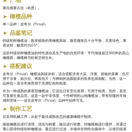
塞拉德塞古拉（哈恩）。
►
橄榄品种
单一品种：皮夸尔（Picual）
►
品鉴笔记
特级初榨橄榄油，散发精致的青橄榄风味，微苦微辣且十分平衡，呈黄绿色，果
香浓郁，酸度约为0.5°。
这款特级初榨橄榄油的特性源自其生产地的自然环境：平均海拔超过900米的高山
橄榄园，橄榄树与松林交错生长。
►
搭配建议
皮夸尔（Picual）橄榄油风味浓郁，适合搭配含有大蒜、洋葱、甜椒的菜肴；也可
用于冷食，如沙拉、烤面包片；与烤制的油脂较多的鱼类也很相配。当然，这一
品种也一直非常推荐用于烹调红肉和炖菜。
作为一种成熟的果香型橄榄油，它适合日常烹饪使用，可用于炖煮、煎炸，甚至
可直接生食品尝。这是一款中等强度、个性鲜明的山地橄榄油，带有轻微的辛辣
感和苦味——这在皮夸尔（Picual）品种中始终可见。
►
制作工艺
仅采用机械工序，从处于最佳成熟状态的健康橄榄中制得。
接收橄榄后进行清理、清洗与称重，随后进行研磨。对橄榄糊进行搅拌，并通过
离心获得特级初榨橄榄油。最后进行过滤，并储存在惰性化罐体中，以便后续灌