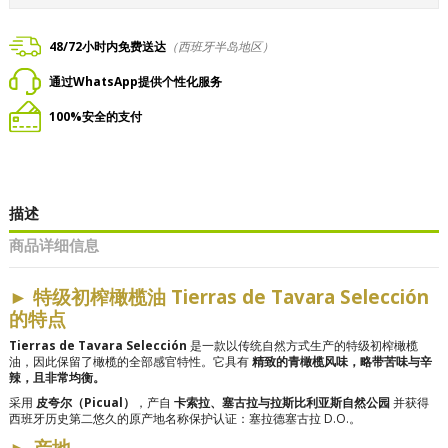
48/72小时内免费送达
（西班牙半岛地区）
通过WhatsApp提供个性化服务
100%安全的支付
描述
商品详细信息
►
特级初榨橄榄油 Tierras de Tavara Selección
的特点
Tierras de Tavara Selección
是一款以传统自然方式生产的特级初榨橄榄
油，因此保留了橄榄的全部感官特性。它具有
精致的青橄榄风味，略带苦味与辛
辣，且非常均衡。
采用
皮夸尔（Picual）
，产自
卡索拉、塞古拉与拉斯比利亚斯自然公园
并获得
西班牙历史第二悠久的原产地名称保护认证：塞拉德塞古拉 D.O.。
►
产地