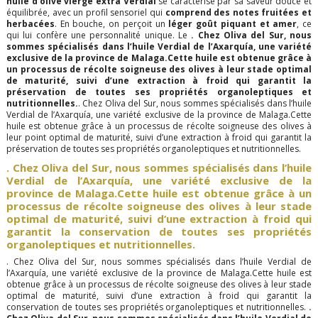
huile d’olive vierge extra Verdial
se caractérise par sa saveur douce et
équilibrée, avec un profil sensoriel qui
comprend des notes fruitées et
herbacées
. En bouche, on perçoit un
léger goût piquant et amer
, ce
qui lui confère une personnalité unique. Le
. Chez Oliva del Sur, nous
sommes spécialisés dans l’huile Verdial de l’Axarquía, une variété
exclusive de la province de Malaga.Cette huile est obtenue grâce à
un processus de récolte soigneuse des olives à leur stade optimal
de maturité, suivi d’une extraction à froid qui garantit la
préservation de toutes ses propriétés organoleptiques et
nutritionnelles.
. Chez Oliva del Sur, nous sommes spécialisés dans l’huile
Verdial de l’Axarquía, une variété exclusive de la province de Malaga.Cette
huile est obtenue grâce à un processus de récolte soigneuse des olives à
leur point optimal de maturité, suivi d’une extraction à froid qui garantit la
préservation de toutes ses propriétés organoleptiques et nutritionnelles.
. Chez Oliva del Sur, nous sommes spécialisés dans l’huile
Verdial de l’Axarquía, une variété exclusive de la
province de Malaga.Cette huile est obtenue grâce à un
processus de récolte soigneuse des olives à leur stade
optimal de maturité, suivi d’une extraction à froid qui
garantit la conservation de toutes ses propriétés
organoleptiques et nutritionnelles.
. Chez Oliva del Sur, nous sommes spécialisés dans l’huile Verdial de
l’Axarquía, une variété exclusive de la province de Malaga.Cette huile est
obtenue grâce à un processus de récolte soigneuse des olives à leur stade
optimal de maturité, suivi d’une extraction à froid qui garantit la
conservation de toutes ses propriétés organoleptiques et nutritionnelles.
.