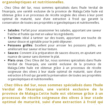
organoleptiques et nutritionnelles.
. Chez Oliva del Sur, nous sommes spécialisés dans l’huile Verdial de
l’Axarquía, une variété exclusive de la province de Malaga.Cette huile est
obtenue grâce à un processus de récolte soignée des olives à leur point
optimal de maturité, suivi d’une extraction à froid qui garantit la
conservation de toutes ses propriétés organoleptiques et nutritionnelles.
Salades
: Parfait pour assaisonner les salades, apportant une saveur
fraîche et fruitée qui met en valeur les ingrédients.
Tartines
: Idéal à tartiner sur des toasts, apportant une touche de
saveur douce et agréable pour le petit-déjeuner.
Poissons grillés
: Excellent pour arroser les poissons grillés, en
améliorant leur saveur et leur texture.
Sauces
: Convient à la préparation de sauces douces, en ajoutant une
nuance de saveur sans dominer le plat.
Plats crus
. Chez Oliva del Sur, nous sommes spécialisés dans l’huile
Verdial de l’Axarquía, une variété exclusive de la province de
Malaga.Cette huile est obtenue grâce à un processus de récolte
soigneuse des olives à leur stade optimal de maturité, suivi d’une
extraction à froid qui garantit la préservation de toutes ses propriétés
organoleptiques et nutritionnelles.
. Chez Oliva del Sur, nous sommes spécialisés dans l’huile
Verdial de l’Axarquía, une variété exclusive de la
province de Malaga.Cette huile est obtenue grâce à un
processus de récolte soigneuse des olives à leur stade
optimal de maturité, suivi d’une extraction à froid qui