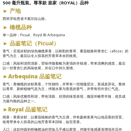
500 毫升瓶装。尊享款 皇家（ROYAL）品种
►
产地
西班牙哈恩省卡索尔拉山脉。
►
橄榄品种
单一品种：Picual、Roysl 和 Arbequina
►
品鉴笔记（Picual）
香气：呈现浓郁的绿色橄榄果香，以刚割的青草、番茄植株和青杏仁（alloza）的
香气为主，最后以令人惊喜的芳香草本余韵收尾。
口感：风味和谐而清新，苦味伴随着略为更强的辛辣感，带来清爽的感觉，最后
以一丝青杏仁的风味收尾，并在口中持久萦绕。
►
Arbequina 品鉴笔记
香气：青橄榄的浓郁果香，个性独特，并带有一些细微层次，形成差异化。整体
以青草、新鲜植物气息为主，伴随水果与香蕉的香气，并带有些许杏仁气息。
口感：风味优雅而和谐，带有清新、丝滑的味觉表现，微甜并略带辛辣，使其成
为最均衡的品种之一。
►
Royal 品鉴笔记
闻香：果香浓郁，以番茄植株的香气为主调，伴有森林浆果与山地花香的背景。
收尾带来令人惊喜的山地芳香草本回味，如百里香。
入口：这款特级初榨橄榄油的苦味几乎难以察觉，伴随辛辣感逐渐增强并且持