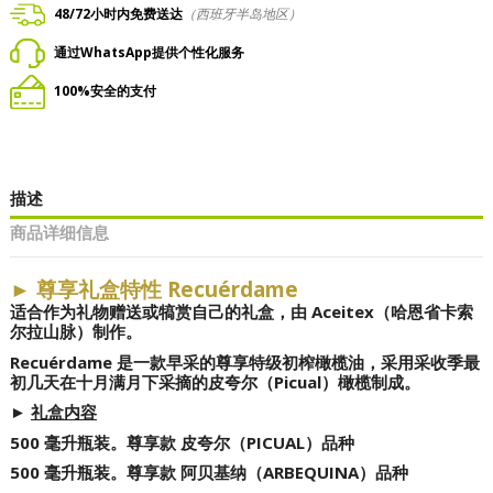
48/72小时内免费送达
（西班牙半岛地区）
通过WhatsApp提供个性化服务
100%安全的支付
描述
商品详细信息
►
尊享礼盒特性 Recuérdame
适合作为礼物赠送或犒赏自己的礼盒，由 Aceitex（哈恩省卡索
尔拉山脉）制作。
Recuérdame 是一款早采的尊享特级初榨橄榄油，采用采收季最
初几天在十月满月下采摘的皮夸尔（Picual）橄榄制成。
►
礼盒内容
500 毫升瓶装。尊享款 皮夸尔（PICUAL）品种
500 毫升瓶装。尊享款 阿贝基纳（ARBEQUINA）品种