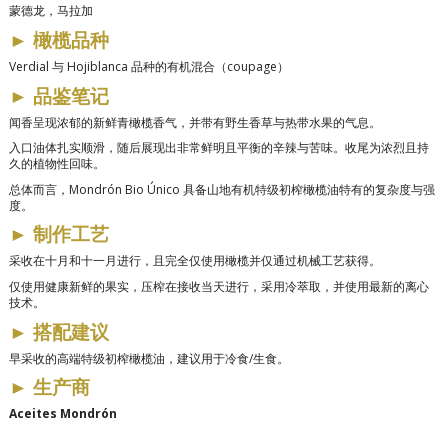
蒙德龙，马拉加
►
橄榄品种
Verdial 与 Hojiblanca 品种的有机混合（coupage）
►
品鉴笔记
闻香呈现浓郁的新鲜青橄榄香气，并带有野生香草与热带水果的气息。
入口油体扎实顺滑，随后展现出非常鲜明且平衡的辛辣与苦味。收尾为浓烈且持
久的植物性回味。
总体而言，Mondrón Bio Único 具备山地有机特级初榨橄榄油特有的复杂度与强
度。
►
制作工艺
采收在十月和十一月进行，且完全仅使用橄榄并仅通过机械工艺获得。
仅使用健康新鲜的果实，压榨在接收当天进行，采用冷萃取，并使用最新的离心
技术。
►
搭配建议
早采收的高端特级初榨橄榄油，建议用于冷食/生食。
►
生产商
Aceites Mondrón