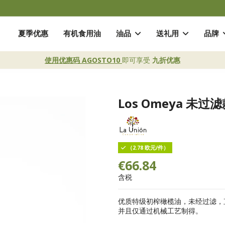
夏季优惠
有机食用油
油品
送礼用
品牌
使用优惠码 AGOSTO10
即可享受
九折优惠
Los Omeya 未过
（2.78 欧元/件）
€66.84
含税
优质特级初榨橄榄油，未经过滤，直接取
并且仅通过机械工艺制得。