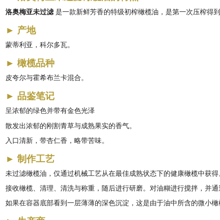
洛奥梅亚未过滤
是一款新鲜芳香的特级初榨橄榄油，是第一次压榨得到
►
产地
蒙蒂利亚，科尔多瓦。
►
橄榄品种
皮夸尔与霍希布兰卡混合。
►
品鉴笔记
呈浓郁的绿色并带有金色光泽
散发出浓郁的刚割青草与成熟果实的香气。
入口清新，带杏仁香，略带苦味。
►
制作工艺
未过滤橄榄油，仅通过机械工艺从在最佳成熟状态下的健康橄榄中获得
接收橄榄、清理、清洗与称重，随后进行研磨。对油糊进行搅拌，并通
如果在容器底部看到一层薄薄的深色沉淀，这是由于油中所含的微小橄