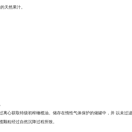
的天然果汁。
。
过离心获取特级初榨橄榄油。储存在惰性气体保护的储罐中，并
以未过
榄颗粒经过自然沉降过程所致。