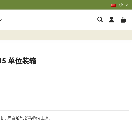
中文
。15 单位装箱
油，产自哈恩省马希纳山脉。