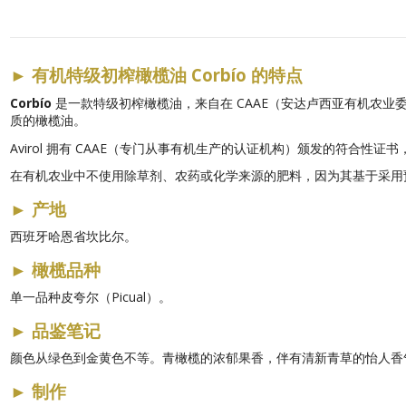
►
有机特级初榨橄榄油 Corbío 的特点
Corbío
是一款特级初榨橄榄油，来自在 CAAE（安达卢西亚有机农业委员会
质的橄榄油。
Avirol 拥有 CAAE（专门从事有机生产的认证机构）颁发的符合
在有机农业中不使用除草剂、农药或化学来源的肥料，因为其基于采用
►
产地
西班牙哈恩省坎比尔。
►
橄榄品种
单一品种皮夸尔（Picual）。
►
品鉴笔记
颜色从绿色到金黄色不等。青橄榄的浓郁果香，伴有清新青草的怡人香
►
制作