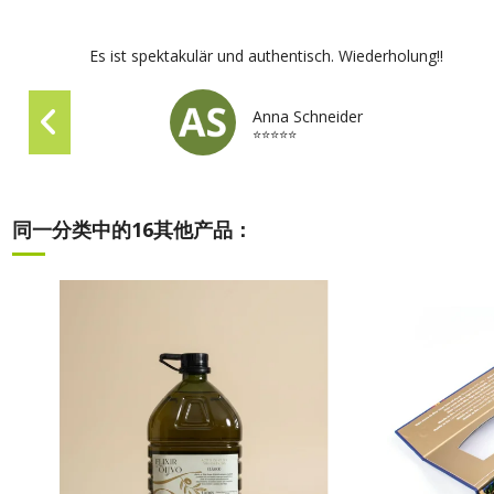
Es ist spektakulär und authentisch. Wiederholung!!
Anna Schneider
⭐⭐⭐⭐⭐
同一分类中的16其他产品：