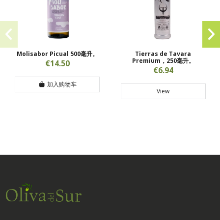
Molisabor Picual 500毫升。
Tierras de Tavara
Premium，250毫升。
€14.50
€6.94
加入购物车
View