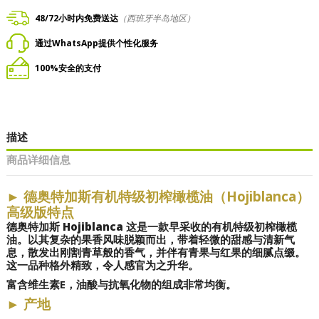
48/72小时内免费送达
（西班牙半岛地区）
通过WhatsApp提供个性化服务
100%安全的支付
描述
商品详细信息
►
德奥特加斯有机特级初榨橄榄油（Hojiblanca）
高级版特点
德奥特加斯 Hojiblanca
这是一款早采收的有机特级初榨橄榄
油。以其复杂的果香风味脱颖而出，带着轻微的甜感与清新气
息，散发出刚割青草般的香气，并伴有青果与红果的细腻点缀。
这一品种格外精致，令人感官为之升华。
富含维生素E，油酸与抗氧化物的组成非常均衡。
►
产地