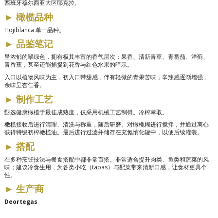
西班牙穆尔西亚大区耶克拉。
►
橄榄品种
Hojiblanca 单一品种。
►
品鉴笔记
呈浓郁的翠绿色，拥有极其丰富的香气层次：果香、清新青草、青番茄、洋蓟、
青香蕉，甚至还能捕捉到花香与红色水果的暗示。
入口以植物风味为主，初入口带甜感，伴有轻微的青果苦味，辛辣感逐渐增强，
余味呈杏仁香。
►
制作工艺
甄选健康橄榄于最佳成熟度，仅采用机械工艺制得。冷榨萃取。
橄榄接收后进行清理、清洗与称重，随后研磨。对橄榄糊进行搅拌，并通过离心
获得特级初榨橄榄油。最后进行过滤并储存在充氮惰化罐中，以便后续灌装。
►
搭配
在多种烹饪技法与餐食搭配中都非常百搭。非常适合提升肉类、鱼类和蔬菜的风
味；建议冷食生用，为各类小吃（tapas）与配菜带来清新口感，让食材更具个
性。
►
生产商
Deortegas