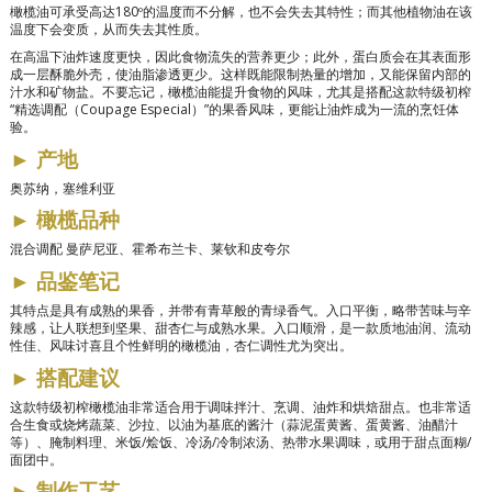
橄榄油可承受高达180º的温度而不分解，也不会失去其特性；而其他植物油在该
温度下会变质，从而失去其性质。
在高温下油炸速度更快，因此食物流失的营养更少；此外，蛋白质会在其表面形
成一层酥脆外壳，使油脂渗透更少。这样既能限制热量的增加，又能保留内部的
汁水和矿物盐。不要忘记，橄榄油能提升食物的风味，尤其是搭配这款特级初榨
“精选调配（Coupage Especial）”的果香风味，更能让油炸成为一流的烹饪体
验。
►
产地
奥苏纳，塞维利亚
►
橄榄品种
混合调配
曼萨尼亚、霍希布兰卡、莱钦和皮夸尔
►
品鉴笔记
其特点是具有成熟的果香，并带有青草般的青绿香气。入口平衡，略带苦味与辛
辣感，让人联想到坚果、甜杏仁与成熟水果。入口顺滑，是一款质地油润、流动
性佳、风味讨喜且个性鲜明的橄榄油，杏仁调性尤为突出。
►
搭配建议
这款特级初榨橄榄油非常适合用于调味拌汁、烹调、油炸和烘焙甜点。也非常适
合生食或烧烤蔬菜、沙拉、以油为基底的酱汁（蒜泥蛋黄酱、蛋黄酱、油醋汁
等）、腌制料理、米饭/烩饭、冷汤/冷制浓汤、热带水果调味，或用于甜点面糊/
面团中。
►
制作工艺