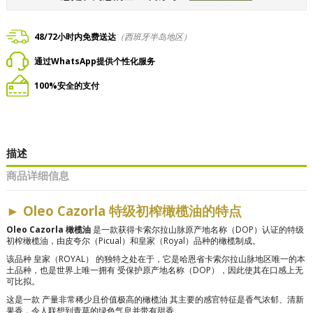
48/72小时内免费送达
（西班牙半岛地区）
通过WhatsApp提供个性化服务
100%安全的支付
描述
商品详细信息
►
Oleo Cazorla 特级初榨橄榄油的特点
Oleo Cazorla 橄榄油
是一款获得卡索尔拉山脉原产地名称（DOP）认证的特级
初榨橄榄油，由皮夸尔（Picual）和皇家（Royal）品种的橄榄制成。
该品种
皇家（ROYAL）
的独特之处在于，它是哈恩省卡索尔拉山脉地区唯一的本
土品种，也是世界上唯一拥有
受保护原产地名称（DOP）
，因此使其在口感上无
可比拟。
这是一款
产量非常稀少且价值极高的橄榄油
其主要的感官特征是香气浓郁、清新
果香，令人联想到青草的绿色气息并带有甜香。