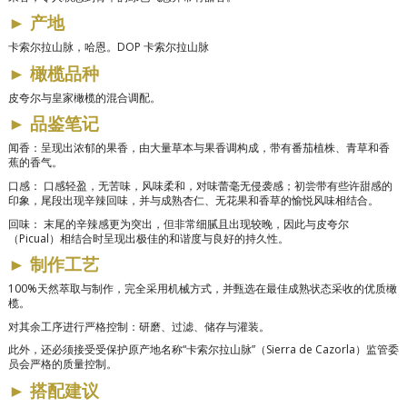
►
产地
卡索尔拉山脉，哈恩。DOP 卡索尔拉山脉
►
橄榄品种
皮夸尔与皇家橄榄的混合调配。
►
品鉴笔记
闻香：呈现出浓郁的果香，由大量草本与果香调构成，带有番茄植株、青草和香
蕉的香气。
口感：
口感轻盈，无苦味，风味柔和，对味蕾毫无侵袭感；初尝带有些许甜感的
印象，尾段出现辛辣回味，并与成熟杏仁、无花果和香草的愉悦风味相结合。
回味：
末尾的辛辣感更为突出，但非常细腻且出现较晚，因此与皮夸尔
（Picual）相结合时呈现出极佳的和谐度与良好的持久性。
►
制作工艺
100%天然萃取与制作，完全采用机械方式，并甄选在最佳成熟状态采收的优质橄
榄。
对其余工序进行严格控制：研磨、过滤、储存与灌装。
此外，还必须接受受保护原产地名称“卡索尔拉山脉”（Sierra de Cazorla）监管委
员会严格的质量控制。
►
搭配建议