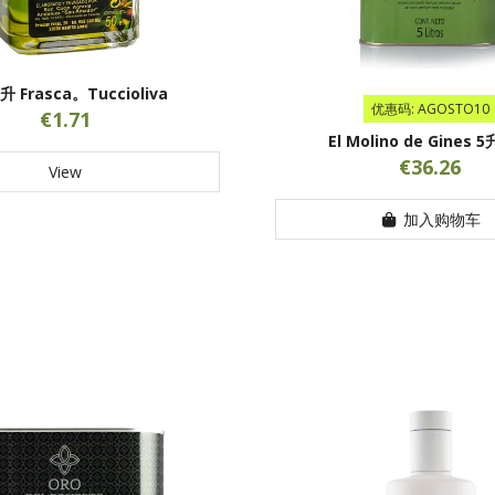
升 Frasca。Tuccioliva
优惠码: AGOSTO10
€1.71
El Molino de Gines
€36.26
View
加入购物车