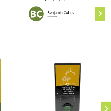
Benjamin Collins
⭐⭐⭐⭐⭐