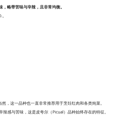
味，略带苦味与辛辣，且非常均衡。
O.。
；当然，这一品种也一直非常推荐用于烹饪红肉和各类炖菜。
感与苦味，这是皮夸尔（Picual）品种始终存在的特征。