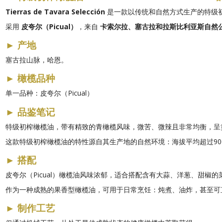
Tierras de Tavara Selección
是一款以传统和自然方式生产的特级
采用
皮夸尔（Picual）
，来自
卡索尔拉、塞古拉和拉斯比利亚斯自然
►
产地
塞古拉山脉，哈恩。
►
橄榄品种
单一品种：皮夸尔（Picual）
►
品鉴笔记
特级初榨橄榄油，带有精致的青橄榄风味，微苦、微辣且非常均衡，呈黄
这款特级初榨橄榄油的特性源自其生产地的自然环境：海拔平均超过90
►
搭配
皮夸尔（Picual）橄榄油风味浓郁，适合搭配含有大蒜、洋葱、甜
作为一种成熟的果香型橄榄油，可用于日常烹饪：炖煮、油炸，甚至可直
►
制作工艺