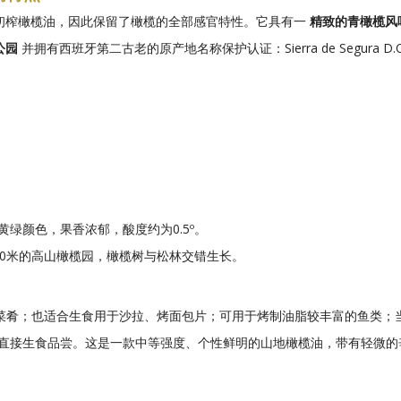
初榨橄榄油，因此保留了橄榄的全部感官特性。它具有一
精致的青橄榄风
公园
并拥有西班牙第二古老的原产地名称保护认证：Sierra de Segura D.
绿颜色，果香浓郁，酸度约为0.5º。
0米的高山橄榄园，橄榄树与松林交错生长。
椒的菜肴；也适合生食用于沙拉、烤面包片；可用于烤制油脂较丰富的鱼类
接生食品尝。这是一款中等强度、个性鲜明的山地橄榄油，带有轻微的辛辣