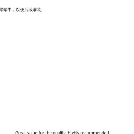
储罐中，以便后续灌装。
Great value for the quality. Highly recommended