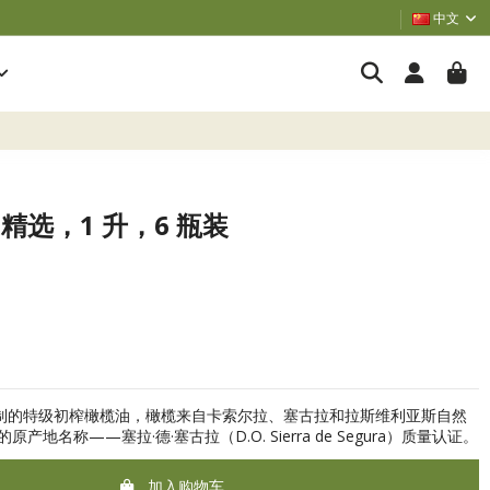
中文
ara 精选，1 升，6 瓶装
榄精制的特级初榨橄榄油，橄榄来自卡索尔拉、塞古拉和拉斯维利亚斯自然
名称——塞拉·德·塞古拉（D.O. Sierra de Segura）质量认证。
加入购物车