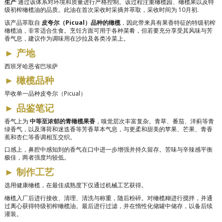
生产
通过该体系对环境和质量进行严格控制。该过程注重橄榄园、橄榄果以及特
级初榨橄榄油的品质。此油在首次采收时采摘并萃取，采收时间为
10月初
.
该产品萃取自
皮夸尔（Picual）品种的橄榄
，因此带来具有果香特征的特级初榨
橄榄油，非常适合生食。烹饪方面可用于各种菜肴，但若要充分享受其风味与芳
香气息，建议作为调味用在沙拉及各类冷菜上。
►
产地
西班牙哈恩省巴埃萨
►
橄榄品种
早收单一品种皮夸尔（Picual）
►
品鉴笔记
香气上为
中等至浓郁的青橄榄果香
，嗅觉层次丰富复杂。青草、番茄、洋蓟等青
绿香气，以及薄荷和迷迭香等芳香草本气息，与更柔和甜美的苹果、芒果、青香
蕉和杏仁等香调相互交织。
口感上，鼻腔中感知到的香气在口中进一步增强并持久留存。苦味与辛辣感平衡
极佳，两者强度均较低。
►
制作工艺
选用健康橄榄，在最佳成熟度下仅通过机械工艺获得。
橄榄入厂后进行接收、清理、清洗与称重，随后粉碎。对橄榄糊进行搅拌，并通
过离心获得特级初榨橄榄油。最后进行过滤，并在惰性化储罐中储存，以备后续
灌装。