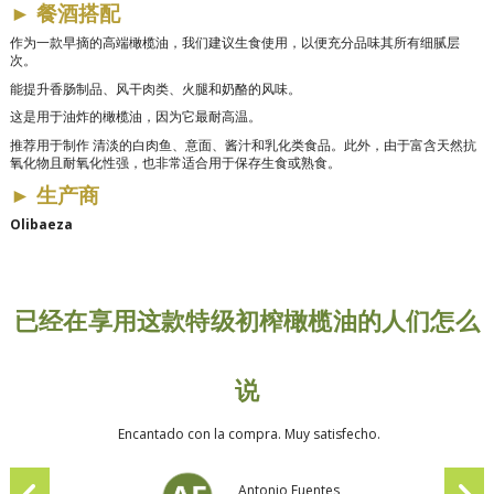
►
餐酒搭配
作为一款早摘的高端橄榄油，我们建议生食使用，以便充分品味其所有细腻层
次。
能提升香肠制品、风干肉类、火腿和奶酪的风味。
这是用于油炸的橄榄油，因为它最耐高温。
推荐用于制作
清淡的白肉鱼、意面、酱汁和乳化类食品
。此外，由于富含天然抗
氧化物且耐氧化性强，也非常适合用于保存生食或熟食。
►
生产商
Olibaeza
已经在享用这款特级初榨橄榄油的人们怎么
说
Encantado con la compra. Muy satisfecho.
Antonio Fuentes