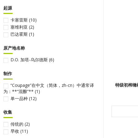
起源
卡塞雷斯
(10)
塞维利亚
(2)
巴达霍斯
(1)
原产地名称
D.O. 加塔-乌尔德斯
(6)
制作
特级初榨橄榄油
“Coupage”在中文（简体，zh-cn）中通常译
为：**“混酿”**
(1)
单一品种
(12)
收集
传统的
(2)
早收
(11)