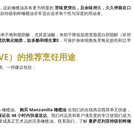
，这款橄榄油具有更为明显的
苦味更突出，且余味持久，久久停留在口
这款特级初榨橄榄油非常适合追求有个性与深度的用油者。
的单不饱和脂肪酸，尤其是油酸，有助于降低低密度脂蛋白胆固醇（坏胆
然抗氧化物质，如多酚和维生素E
，可保护身体细胞免受氧化损伤和过早
AOVE）的推荐烹饪用途
应用。一些建议包括：
la 橄榄油。
购买 Manzanilla 橄榄油
在我们的在线商店既简单又快捷，
保证在 48 小时内快速送达
。我们对品质和客户满意度的专注使我们成为
将你的菜肴变成真正艺术品的完美橄榄油。联系我们，了解
曼萨尼利亚特级初榨橄