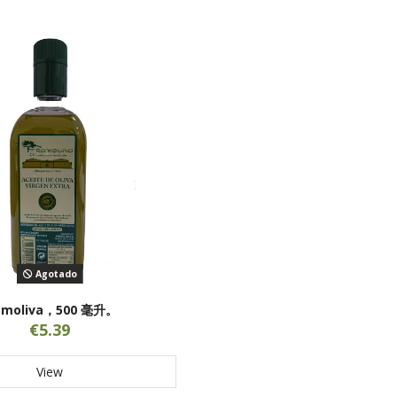
Agotado
amoliva，500 毫升。
€5.39
View