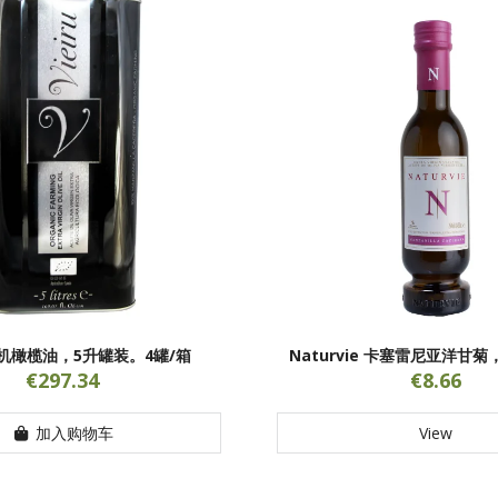
u有机橄榄油，5升罐装。4罐/箱
Naturvie 卡塞雷尼亚洋甘菊
€297.34
€8.66
加入购物车
View