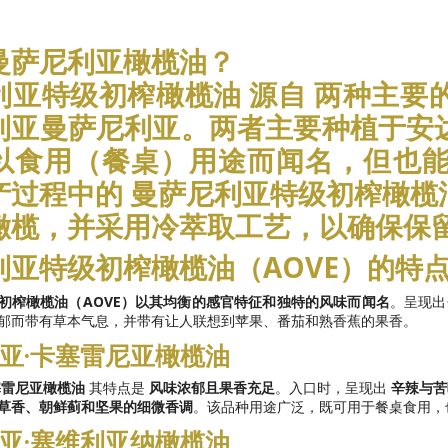
曼萨尼利亚橄榄油？
利亚特级初榨橄榄油
源自
两种主要
利亚曼萨尼利亚
。两者主要种植于安
以食用（餐桌）用途而闻名，但也
产过程中的
曼萨尼利亚特级初榨橄榄油
橄榄，并采用冷萃取工艺，以确保保
利亚特级初榨橄榄油（AOVE）的特
初榨橄榄油（AOVE）以其均衡的感官特征和独特的风味而闻名
。呈现出
郁而带有草本气息，并带有让人联想到苹果、番茄和熟香蕉的果香。
亚·卡塞雷尼亚橄榄油
塞雷尼亚橄榄油
其特点是
风味浓郁且果香充足
。入口时，呈现出
辛辣与苦
草香、朝鲜蓟和坚果的细微香调
。该品种用途广泛，既可用于餐桌食用，
亚·塞维利亚纳橄榄油