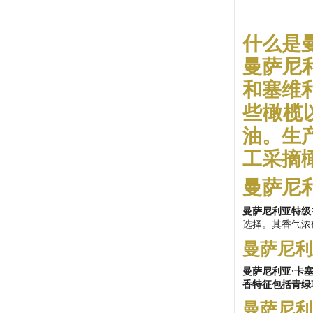
什么是
曼萨尼
和塞维
些橄榄
油。生
工采摘
曼萨尼
曼萨尼利亚特级
选择。其香气浓
曼萨尼利
曼萨尼利亚·卡
香特征包括青绿
曼萨尼利