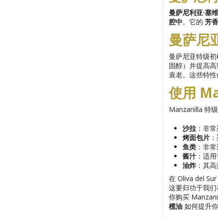
曼萨尼利亚·塞
腔中
。它的
芳
曼萨尼
曼萨尼亚特级初
固醇）并提高高
衰老。这些特性
使用 M
Manzanil
沙拉
：非常
烤面包片
：
鱼类
：非常
酱汁
：适用
油炸
：其高
在 Oliva d
这要归功于我们
你购买 Manz
榄油
如何提升你