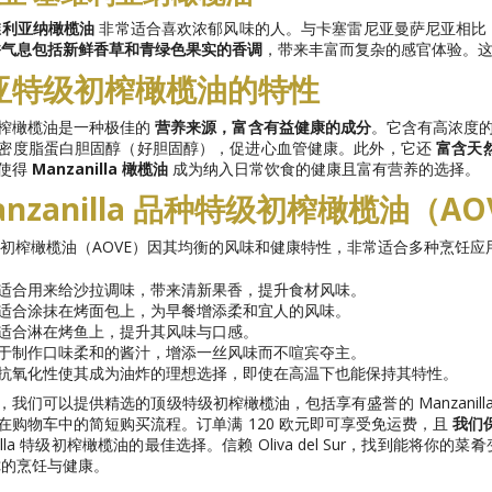
维利亚纳橄榄油
非常适合喜欢浓郁风味的人。与卡塞雷尼亚曼萨尼亚相比
香气息包括新鲜香草和青绿色果实的香调
，带来丰富而复杂的感官体验。
亚特级初榨橄榄油的特性
榨橄榄油是一种极佳的
营养来源，富含有益健康的成分
。它含有高浓度
密度脂蛋白胆固醇（好胆固醇），促进心血管健康。此外，它还
富含天
使得
Manzanilla 橄榄油
成为纳入日常饮食的健康且富有营养的选择。
anzanilla 品种特级初榨橄榄油（
la 特级初榨橄榄油（AOVE）因其均衡的风味和健康特性，非常适合多种烹饪
适合用来给沙拉调味，带来清新果香，提升食材风味。
适合涂抹在烤面包上，为早餐增添柔和宜人的风味。
适合淋在烤鱼上，提升其风味与口感。
于制作口味柔和的酱汁，增添一丝风味而不喧宾夺主。
抗氧化性使其成为油炸的理想选择，即使在高温下也能保持其特性。
el Sur，我们可以提供精选的顶级特级初榨橄榄油，包括享有盛誉的 Manzanil
在购物车中的简短购买流程。订单满 120 欧元即可享受免运费，且
我们
anilla 特级初榨橄榄油的最佳选择。信赖 Oliva del Sur，找到能
的烹饪与健康。