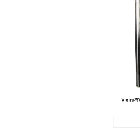
Vieir