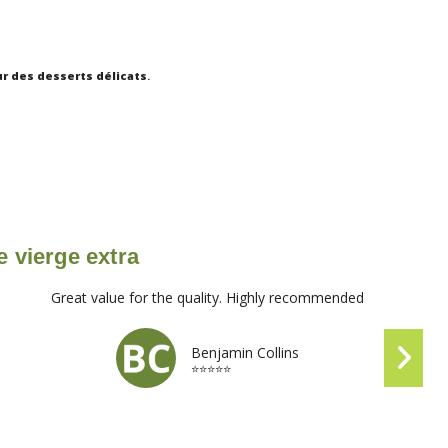
ur des desserts délicats
.
e vierge extra
Great value for the quality. Highly recommended
Benjamin Collins
⭐⭐⭐⭐⭐