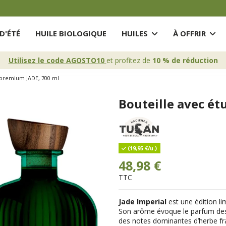
D'ÉTÉ
HUILE BIOLOGIQUE
HUILES
À OFFRIR
Utilisez le code AGOSTO10
et profitez de
10 % de réduction
i premium JADE, 700 ml
Bouteille avec ét
(19,95 €/u.)
48,98 €
TTC
Jade Imperial
est une édition lim
Son arôme évoque le parfum des 
des notes dominantes d’herbe fra