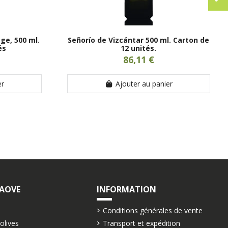
ge, 500 ml.
Señorío de Vizcántar 500 ml. Carton de
és
12 unités.
86,11 €
er
Ajouter au panier
 AOVE
INFORMATION
Conditions générales de vente
'olives
Transport et expédition