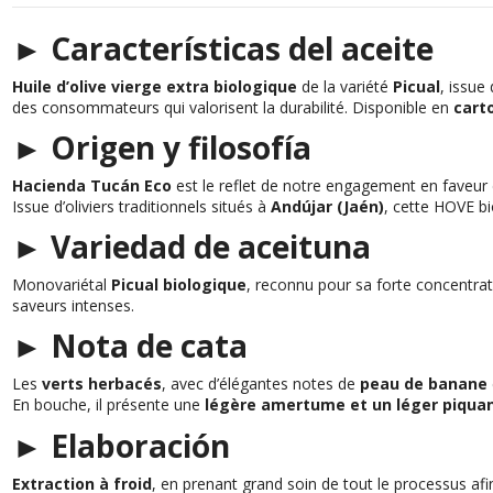
► Características del aceite
Huile d’olive vierge extra biologique
de la variété
Picual
, issue
des consommateurs qui valorisent la durabilité. Disponible en
cart
► Origen y filosofía
Hacienda Tucán Eco
est le reflet de notre engagement en faveur
Issue d’oliviers traditionnels situés à
Andújar (Jaén)
, cette HOVE bi
► Variedad de aceituna
Monovariétal
Picual biologique
, reconnu pour sa forte concentra
saveurs intenses.
► Nota de cata
Les
verts herbacés
, avec d’élégantes notes de
peau de banane
En bouche, il présente une
légère amertume et un léger piqua
► Elaboración
Extraction à froid
, en prenant grand soin de tout le processus af