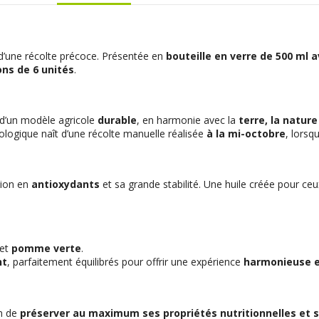
 d’une récolte précoce. Présentée en
bouteille en verre de 500 ml 
ons de 6 unités
.
 d’un modèle agricole
durable
, en harmonie avec la
terre, la nature
ologique naît d’une récolte manuelle réalisée
à la mi-octobre
, lorsq
tion en
antioxydants
et sa grande stabilité. Une huile créée pour ce
et
pomme verte
.
nt
, parfaitement équilibrés pour offrir une expérience
harmonieuse e
in de
préserver au maximum ses propriétés nutritionnelles et s