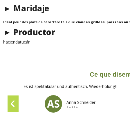
► Maridaje
Idéal pour des plats de caractère tels que
viandes grillées
,
poissons au 
► Productor
haciendatucán
Ce que disent
Es ist spektakulär und authentisch. Wiederholung!!
Anna Schneider
⭐⭐⭐⭐⭐