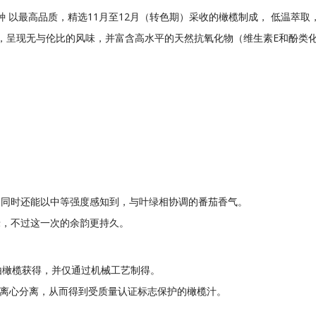
种
以最高品质，精选11月至12月（转色期）采收的橄榄制成，
低温萃取
辛辣且平衡，呈现无与伦比的风味，并富含高水平的天然抗氧化物（维生素E和酚
同时还能以中等强度感知到，与叶绿相协调的番茄香气。
，不过这一次的余韵更持久。
由橄榄获得，并仅通过机械工艺制得。
行离心分离，从而得到受质量认证标志保护的橄榄汁。