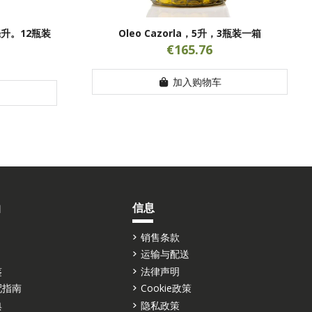
00毫升。12瓶装
Oleo Cazorla，5升，3瓶装一箱
€165.76
加入购物车
油
信息
销售条款
运输与配送
鉴
法律声明
配指南
Cookie政策
典
隐私政策