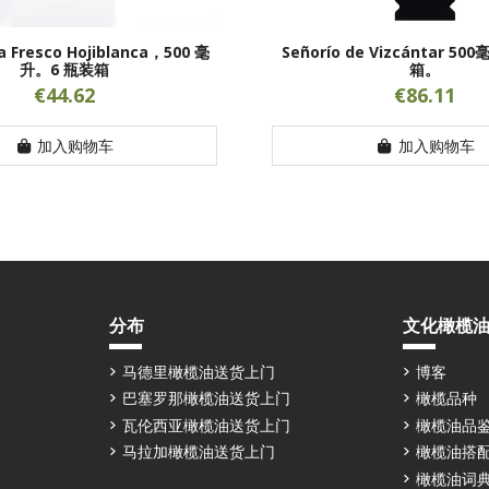
 Fresco Hojiblanca，500 毫
Señorío de Vizcántar 5
升。6 瓶装箱
箱。
€44.62
€86.11
加入购物车
加入购物车
分布
文化橄榄
马德里橄榄油送货上门
博客
巴塞罗那橄榄油送货上门
橄榄品种
瓦伦西亚橄榄油送货上门
橄榄油品
马拉加橄榄油送货上门
橄榄油搭
橄榄油词