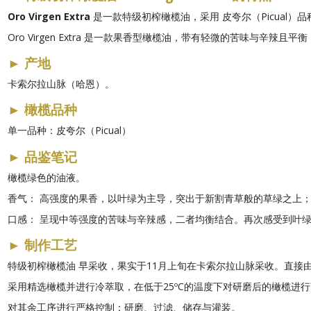
Oro Virgen Extra
是一款特级初榨橄榄油，采用
皮夸尔（Picual）品
Oro Virgen Extra 是一款果香型橄榄油，带有轻微的苦味与
►
产地
卡索尔拉山脉（哈恩）。
►
橄榄品种
单一品种：皮夸尔（Picual）
►
品鉴笔记
橄榄绿色的油液。
香气：
高强度的果香，以叶绿为主导，突出于新割青草般的草绿之上；
口感：
呈现中等强度的苦味与辛辣感，二者均衡结合。再次感受到叶绿
►
制作工艺
特级初榨橄榄油
早采收
，果实于11月上旬在卡索尔拉山脉采收。直接
采用精选橄榄并进行冷萃取，在低于25ºC的温度下对研磨后的橄榄进
对其余工序进行严格控制：研磨、过滤、储存与灌装。