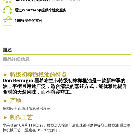
通过WhatsApp提供个性化服务
100%安全的支付
描述
商品详细信息
►
特级初榨橄榄油的特点
Don Remigio 霍希布兰卡特级初榨橄榄油是一款新榨季的
油，平衡且用途广泛，适合清淡的烹饪方式，能优雅地提升
食材的天然风味，而不喧宾夺主。
►
产地
庄园位于
西班牙哈恩省巴埃萨。
►
制作工艺
早采收在10月和11月进行。橄榄进入榨油厂后迅速被研磨并提取出橄榄油
通过冷
榨机械工艺
（温度在18º–20º之间）。