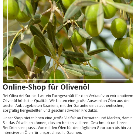
Online-Shop für Olivenöl
Bei Oliva del Sur sind wir ein Fachgeschäft für den Verkauf von extra nativem
Olivenöl höchster Qualität. Wir bieten eine große Auswahl an Ölen aus den
besten Anbaugebieten Spaniens, mit der Garantie eines authentischen,
sorgfältig hergestellten und geschmackvollen Produkts.
Unser Shop bietet Ihnen eine große Vielfalt an Formaten und Marken, damit
Sie das Öl wählen können, das am besten zu Ihrem Geschmack und Ihren
Bedürfnissen passt. Von milden Ölen für den täglichen Gebrauch bis hin zu
intensiveren Ölen für anspruchsvolle Gaumen.