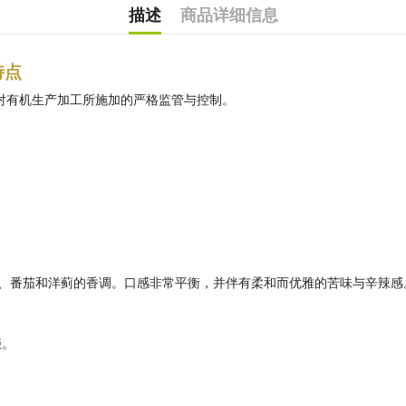
描述
商品详细信息
特点
E 对有机生产加工所施加的严格监管与控制。
、番茄和洋蓟的香调。口感非常平衡，并伴有柔和而优雅的苦味与辛辣感
缀。