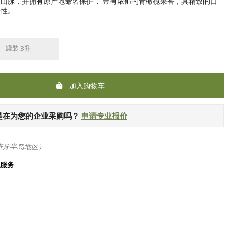
拉山脉，并拥有原产地命名保护，
带有浓郁的青橄榄果香，其精致的口
调性。
罐装 3升
加入购物车
是在为您的企业采购吗？
申请专业报价
班牙半岛地区）
化服务