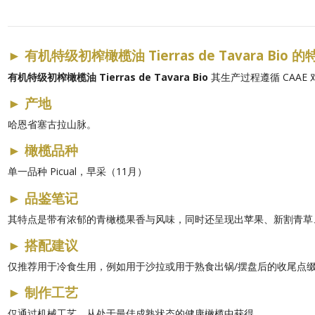
►
有机特级初榨橄榄油 Tierras de Tavara Bio 的
有机特级初榨橄榄油 Tierras de Tavara Bio
其生产过程遵循 CAA
►
产地
哈恩省塞古拉山脉。
►
橄榄品种
单一品种 Picual，早采（11月）
►
品鉴笔记
其特点是带有浓郁的青橄榄果香与风味，同时还呈现出苹果、新割青草
►
搭配建议
仅推荐用于冷食生用，例如用于沙拉或用于熟食出锅/摆盘后的收尾点
►
制作工艺
仅通过机械工艺，从处于最佳成熟状态的健康橄榄中获得。