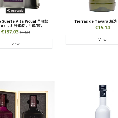
Agotado
de Suerte Alta Picual 早收款
Tierras de Tavara 精
ero），3 升罐装，4 罐/箱。
€15.14
€137.03
€143.62
View
View