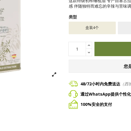
这款特级初榨橄榄油
专
产自塞古
感
伴随独特而难忘的辛辣与苦味
类型
盒装4个
您
48/72小时内免费送达
（西
通过WhatsApp提供个性
100%安全的支付