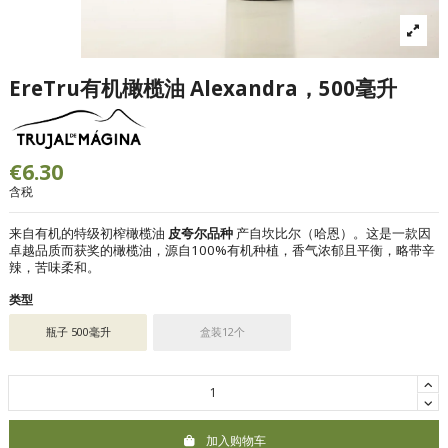
EreTru有机橄榄油 Alexandra，500毫升
€6.30
含税
来自有机的特级初榨橄榄油
皮夸尔品种
产自坎比尔（哈恩）。这是一款因
卓越品质而获奖的橄榄油，源自100%有机种植，香气浓郁且平衡，略带辛
辣，苦味柔和。
类型
瓶子 500毫升
盒装12个
加入购物车