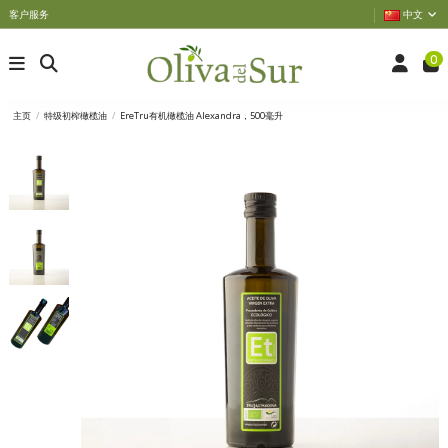
客户服务
中文
0
主页
特级初榨橄榄油
EreTru有机橄榄油 Alexandra，500毫升