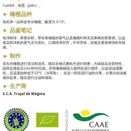
Cambil，哈恩（Jaén）。
►
橄榄品种
有机单一品种皮夸尔橄榄。酸度为 0.13º。
►
品鉴笔记
色泽鲜绿，果香浓郁，带有青橄榄的香气以及橄榄叶和无花果树的青香调。以金
雀花和洋蓟的香气尤为突出。口感纯净芬芳，中等苦味，轻微且逐渐增强的辛辣
感。"
►
制作
首先对橄榄进行清洁和清洗，随后在锤式磨机中进行研磨；为保留其全部特性，
始终在接收后24小时内完成。所得橄榄糊进入搅拌机进行搅拌，以促进油滴聚
结，且温度始终低于23°C（冷萃取）。在这一阶段进行油的分离，分离出的油被
储存起来，随后进行过滤和灌装。
►
生产商
S.C.A. Trujal de Mágina