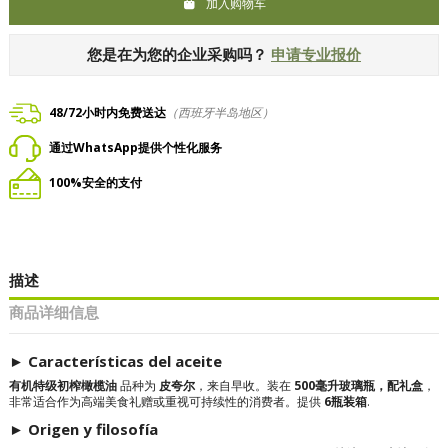
加入购物车
您是在为您的企业采购吗？
申请专业报价
48/72小时内免费送达
（西班牙半岛地区）
通过WhatsApp提供个性化服务
100%安全的支付
描述
商品详细信息
► Características del aceite
有机特级初榨橄榄油
品种为
皮夸尔
，来自早收。装在
500毫升玻璃瓶，配礼盒
，
非常适合作为高端美食礼赠或重视可持续性的消费者。提供
6瓶装箱
.
► Origen y filosofía