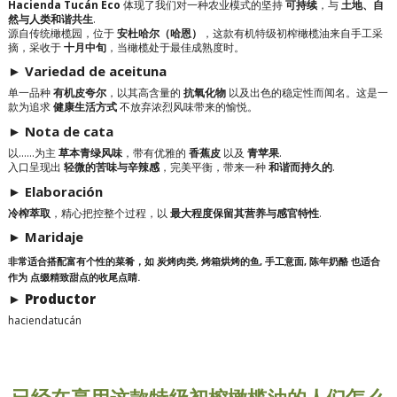
Hacienda Tucán Eco
体现了我们对一种农业模式的坚持
可持续
，与
土地、自
然与人类和谐共生
.
源自传统橄榄园，位于
安杜哈尔（哈恩）
，这款有机特级初榨橄榄油来自手工采
摘，采收于
十月中旬
，当橄榄处于最佳成熟度时。
► Variedad de aceituna
单一品种
有机皮夸尔
，以其高含量的
抗氧化物
以及出色的稳定性而闻名。这是一
款为追求
健康生活方式
不放弃浓烈风味带来的愉悦。
► Nota de cata
以……为主
草本青绿风味
，带有优雅的
香蕉皮
以及
青苹果
.
入口呈现出
轻微的苦味与辛辣感
，完美平衡，带来一种
和谐而持久的
.
► Elaboración
冷榨萃取
，精心把控整个过程，以
最大程度保留其营养与感官特性
.
► Maridaje
非常适合搭配富有个性的菜肴，如
炭烤肉类
,
烤箱烘烤的鱼
,
手工意面
,
陈年奶酪
也适合
作为
点缀精致甜点的收尾点睛
.
► Productor
haciendatucán