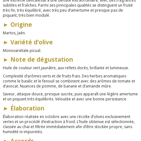
une extrême délicatesse à une densité extraordinaire, avec des fragrances
subtiles et fraîches. Parmi ses principales qualités se distinguent un fruité
très fin, très équilibré, avec très peu d’amertume et presque pas de
piquant, très bien modulé.
►
Origine
Martos, Jaén.
►
Variété d’olive
Monovariétale picual.
►
Note de dégustation
Huile de couleur vert jaunâtre, aux reflets dorés, brillante et lumineuse.
Complexité d’arômes verts et de fruits frais. Des herbes aromatiques
comme le basilic et le fenouil se combinent avec des arômes de tomate et
d’avocat. Nuances de pomme, de banane et d’amande mûre.
Saveur
,
attaque douce, presque sucrée, puis apparaît une légère amertume
et un piquant très équilibrés. Veloutée et avec une bonne persistance.
►
Élaboration
Élaboration réalisée en octobre avec une récolte d’olives exclusivement
vertes et un procédé d’extraction à froid. L’huile obtenue est sélectionnée,
classée au chai et filtrée immédiatement afin d’être stockée propre, sans
humidité ni impuretés.
►
Accords