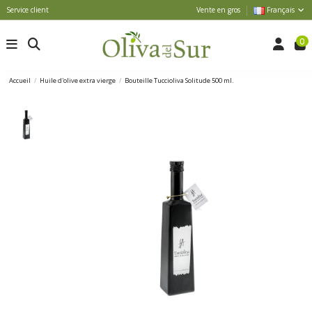
Service client
Vente en gros
Français
0
Accueil
Huile d'olive extra vierge
Bouteille Tuccioliva Solitude 500 ml.