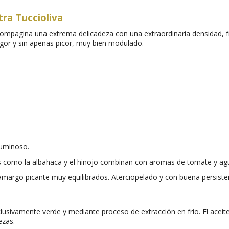
tra Tuccioliva
ompagina una extrema delicadeza con una extraordinaria densidad, frag
gor y sin apenas picor, muy bien modulado.
luminoso.
as como la albahaca y el hinojo combinan con aromas de tomate y a
 amargo picante muy equilibrados. Aterciopelado y con buena persiste
usivamente verde y mediante proceso de extracción en frío. El aceite 
ezas.