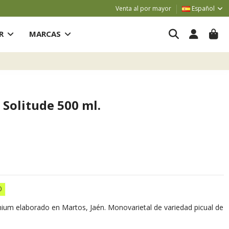
Venta al por mayor
Español
AR
MARCAS
 Solitude 500 ml.
0
mium elaborado en Martos, Jaén. Monovarietal de variedad picual de