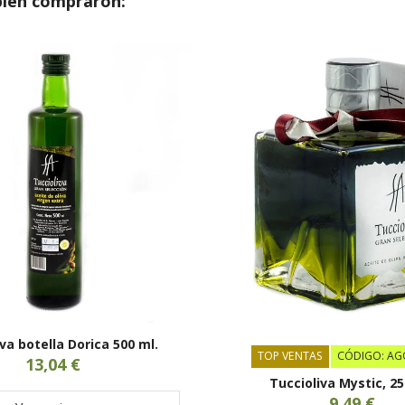
bién compraron:
va botella Dorica 500 ml.
TOP VENTAS
CÓDIGO: A
13,04 €
Tuccioliva Mystic, 25
9,49 €