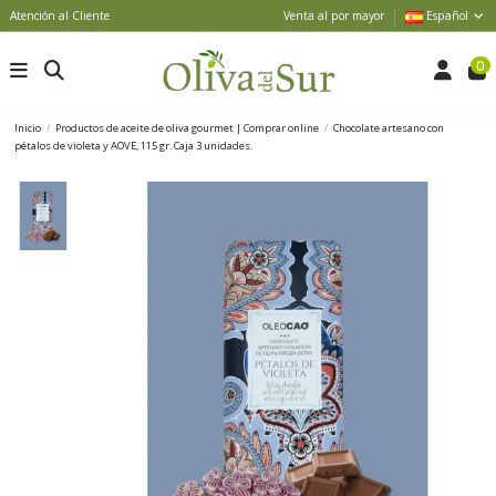
Atención al Cliente
Venta al por mayor
Español
0
Inicio
Productos de aceite de oliva gourmet | Comprar online
Chocolate artesano con
pétalos de violeta y AOVE, 115 gr. Caja 3 unidades.