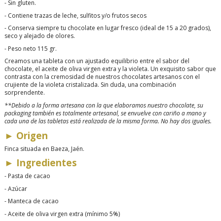
-
Sin gluten.
-
Contiene trazas de leche, sulfitos y/o frutos secos
-
Conserva siempre tu chocolate en lugar fresco (ideal de 15 a 20 grados),
seco y alejado de olores.
-
Peso neto 115 gr.
Creamos una tableta con un ajustado equilibrio entre el sabor del
chocolate, el aceite de oliva virgen extra y la violeta. Un exquisito sabor que
contrasta con la cremosidad de nuestros chocolates artesanos con el
crujiente de la violeta cristalizada. Sin duda, una combinación
sorprendente.
**Debido a la forma artesana con la que elaboramos nuestro chocolate, su
packaging también es totalmente artesanal, se envuelve con cariño a mano y
cada una de las tabletas está realizada de la misma forma. No hay dos iguales.
►
Origen
Finca situada
en Baeza, Jaén.
►
Ingredientes
- Pasta de cacao
-
Azúcar
-
Manteca de cacao
-
Aceite de oliva virgen extra (mínimo 5%)