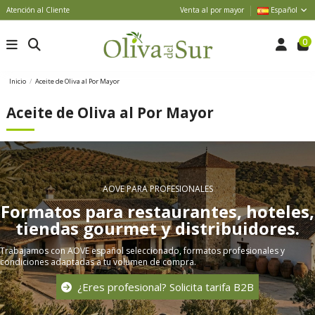
Atención al Cliente
Venta al por mayor
Español
0
Inicio
Aceite de Oliva al Por Mayor
Aceite de Oliva al Por Mayor
AOVE PARA PROFESIONALES
Formatos para restaurantes, hoteles,
tiendas gourmet y distribuidores.
Trabajamos con AOVE español seleccionado, formatos profesionales y
condiciones adaptadas a tu volumen de compra.
¿Eres profesional? Solicita tarifa B2B