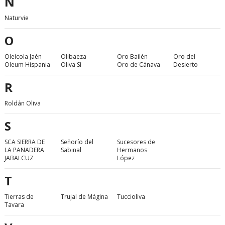
N
Naturvie
O
Oleícola Jaén
Olibaeza
Oro Bailén
Oro del
Oleum Hispania
Oliva Sí
Oro de Cánava
Desierto
R
Roldán Oliva
S
SCA SIERRA DE
Señorío del
Sucesores de
LA PANADERA
Sabinal
Hermanos
JABALCUZ
López
T
Tierras de
Trujal de Mágina
Tuccioliva
Tavara