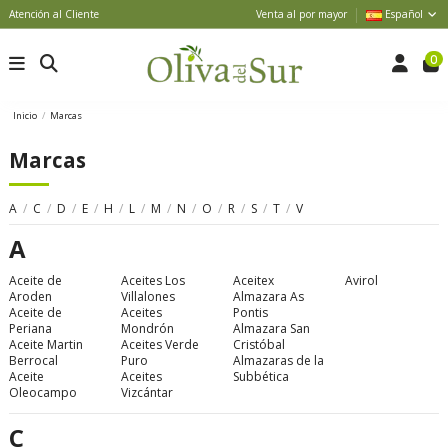
Atención al Cliente
Venta al por mayor
Español
0
Inicio
Marcas
Marcas
A
/
C
/
D
/
E
/
H
/
L
/
M
/
N
/
O
/
R
/
S
/
T
/
V
A
Aceite de
Aceites Los
Aceitex
Avirol
Aroden
Villalones
Almazara As
Aceite de
Aceites
Pontis
Periana
Mondrón
Almazara San
Aceite Martin
Aceites Verde
Cristóbal
Berrocal
Puro
Almazaras de la
Aceite
Aceites
Subbética
Oleocampo
Vizcántar
C