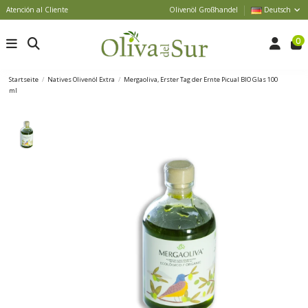
Atención al Cliente
Olivenöl Großhandel
Deutsch
0
Startseite
Natives Olivenöl Extra
Mergaoliva, Erster Tag der Ernte Picual BIO Glas 100
ml