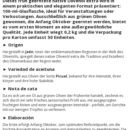
Dieses früh geerntete native Olivenöl extra wird in
einem praktischen und eleganten Format präsentiert:
100-ml-Glasflasche, ideal für Veranstaltungen oder
Verkostungen. Ausschließlich aus grünen Oliven
gewonnen, die Anfang Oktober geerntet werden, bietet
es vom ersten Moment an eine außergewöhnliche
Qualität. Jede Einheit wiegt 0,2 kg und die Verpackung
pro Karton umfasst 50 Einheiten.
► Origen
Hergestellt in
Jaén
, einer der emblematischsten Regionen in der Welt des
Olivenöls, spiegelt dieses native Olivenöl extra die Tradition und Exzellenz
des Olivenanbaus der Region wider.
► Variedad de aceituna
Hergestellt aus Oliven der Sorte
Picual
, bekannt für ihre Intensität, ihren
Körper und ihre hohe Stabilität.
► Nota de cata
Da es sich um ein Öl aus grünen Oliven der Frühernte handelt, zeichnet es
sich durch ein sehr frisches sensorisches Profil aus, mit ausgeprägten
fruchtigen Noten und einer ausgewogenen Intensität – perfekt, um Gerichte
mit nur wenigen Tropfen zu verfeinern.
► Elaboración
Die Ernte erfolgt Anfang Oktober, zum optimalen Reifezeitpunkt, um die
höchste Konzentration an Aromen und Antioxidantien zu gewährleisten. Die