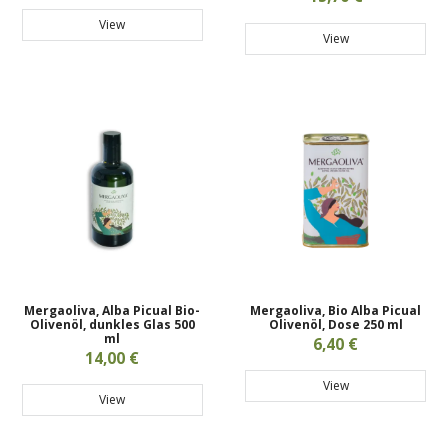
View
View
Mergaoliva, Alba Picual Bio-
Mergaoliva, Bio Alba Picual
Olivenöl, dunkles Glas 500
Olivenöl, Dose 250 ml
ml
6,40 €
14,00 €
View
View