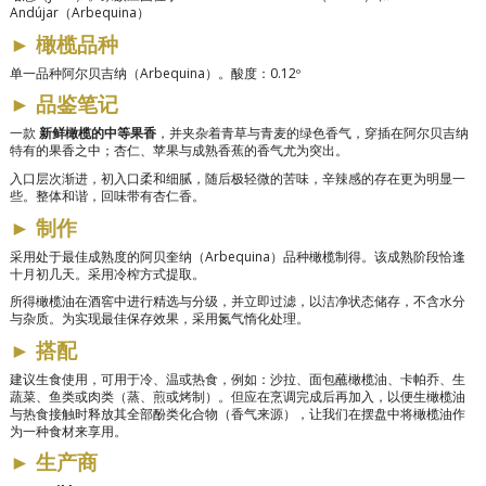
Andújar（Arbequina）
►
橄榄品种
单一品种阿尔贝吉纳（Arbequina）。酸度：0.12º
►
品鉴笔记
一款
新鲜橄榄的中等果香
，并夹杂着青草与青麦的绿色香气，穿插在阿尔贝吉纳
特有的果香之中；杏仁、苹果与成熟香蕉的香气尤为突出。
入口层次渐进，初入口柔和细腻，随后极轻微的苦味，辛辣感的存在更为明显一
些。整体和谐，回味带有杏仁香。
►
制作
采用处于最佳成熟度的阿贝奎纳（Arbequina）品种橄榄制得。该成熟阶段恰逢
十月初几天。采用冷榨方式提取。
所得橄榄油在酒窖中进行精选与分级，并立即过滤，以洁净状态储存，不含水分
与杂质。为实现最佳保存效果，采用氮气惰化处理。
►
搭配
建议生食使用，可用于冷、温或热食，例如：沙拉、面包蘸橄榄油、卡帕乔、生
蔬菜、鱼类或肉类（蒸、煎或烤制）。但应在烹调完成后再加入，以便生橄榄油
与热食接触时释放其全部酚类化合物（香气来源），让我们在摆盘中将橄榄油作
为一种食材来享用。
►
生产商