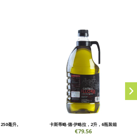
，250毫升。
卡斯蒂略·德·伊略拉，2升，6瓶装箱
€79.56