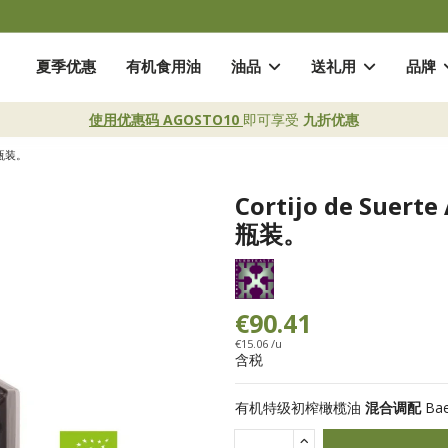
夏季优惠
有机食用油
油品
送礼用
品牌
使用优惠码 AGOSTO10
即可享受
九折优惠
 瓶装。
Cortijo de Sue
瓶装。
€90.41
€15.06 /u
含税
有机特级初榨橄榄油
混合调配
Ba