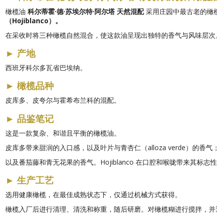
橄榄油
科尔蒂霍·德·苏埃尔特·阿尔塔 天然混配
采用庄园中最古老的橄榄
（Hojiblanco）。
在采收时将三种橄榄自然混合，使这款油呈现出独特的香气与风味层次
►
产地
西班牙科尔多瓦省巴埃纳。
►
橄榄品种
皮库多、皮夸尔与霍希布兰科的混配。
►
品鉴笔记
这是一款复杂、和谐且平衡的橄榄油。
皮库多带来甜润的入口感，以及叶片与青杏仁（alloza verde）
以及番茄藤和青无花果的香气。Hojiblanco 在口腔和喉咙带来其标
►
生产工艺
选用健康橄榄，在最佳成熟状态下，仅通过机械方式获得。
橄榄入厂后进行清理、清洗和称重，随后研磨。对橄榄糊进行搅拌，并