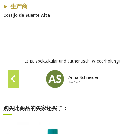
►
生产商
Cortijo de Suerte Alta
Es ist spektakulär und authentisch. Wiederholung!!
Anna Schneider
⭐⭐⭐⭐⭐
购买此商品的买家还买了：