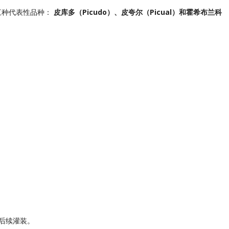
三种代表性品种：
皮库多（Picudo）、皮夸尔（Picual）和霍希布兰科
后续灌装。