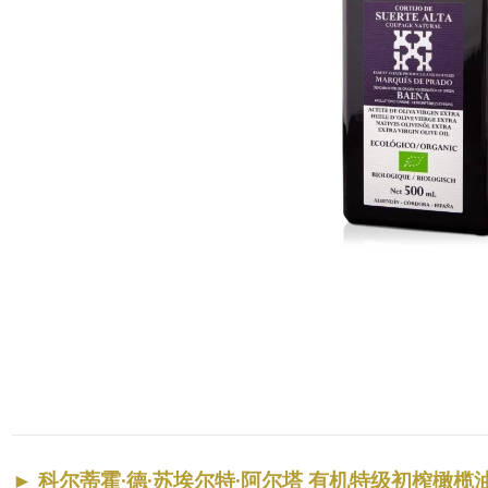
►
科尔蒂霍·德·苏埃尔特·阿尔塔 有机特级初榨橄