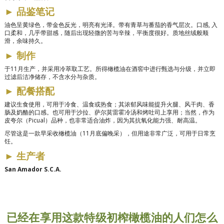
►
品鉴笔记
油色呈黄绿色，带金色反光，明亮有光泽。带有青草与番茄的香气层次。口感
,
入
口柔和，几乎带甜感，随后出现轻微的苦与辛辣，平衡度很好。质地丝绒般顺
滑，余味持久。
►
制作
于11月生产，并采用冷萃取工艺。所得橄榄油在酒窖中进行甄选与分级，并立即
过滤后洁净储存，不含水分与杂质。
►
配餐搭配
建议生食使用，可用于冷食、温食或热食；其浓郁风味能提升火腿、风干肉、香
肠及奶酪的口感。也可用于沙拉、萨尔莫雷霍冷汤和烤吐司上享用；当然，作为
皮夸尔（Picual）品种，也非常适合油炸，因为其抗氧化能力强、耐高温。
尽管这是一款早采收橄榄油（11月底偏晚采），但用途非常广泛，可用于日常烹
饪。
►
生产者
San Amador S.C.A.
已经在享用这款特级初榨橄榄油的人们怎么