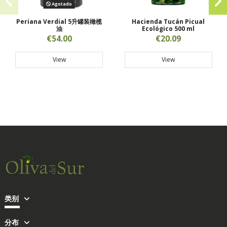
Agotado
Periana Verdial 5升罐装橄榄
Hacienda Tucán Picual
油
Ecológico 500 ml
€54.00
€20.09
View
View
类别
分布