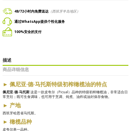
48/72小时内免费送达
（西班牙半岛地区）
通过WhatsApp提供个性化服务
100%安全的支付
描述
商品详细信息
►
佩尼亚·德·马托斯特级初榨橄榄油的特点
佩尼亚·德·马托斯
这是一款皮夸尔（Picual）品种的特级初榨橄榄油，非常适合日
常烹饪；既可生食调味，也可用于烹调、炖煮、油炸或油封保存食物。
►
产地
西班牙哈恩省马托斯。
►
橄榄品种
皮夸尔单一品种。